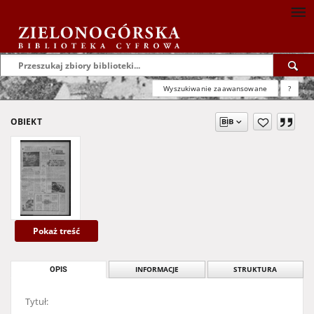
Wyszukiwanie zaawansowane
?
OBIEKT
Pokaż treść
OPIS
INFORMACJE
STRUKTURA
Tytuł: