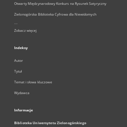
Otwarty Międzynarodowy Konkurs na Rysunek Satyryczny
Zielonogórska Biblioteka Cyfrowa dla Niewidomych
...
Zobacz więcej
Indeksy
Autor
Tytuł
Temat i słowa kluczowe
Wydawca
Informacje
Biblioteka Uniwersytetu Zielonogórskiego