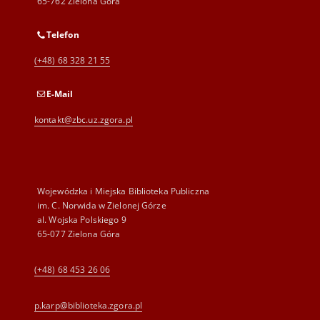
65-762 Zielona Góra
Telefon
(+48) 68 328 21 55
E-Mail
kontakt@zbc.uz.zgora.pl
Wojewódzka i Miejska Biblioteka Publiczna
im. C. Norwida w Zielonej Górze
al. Wojska Polskiego 9
65-077 Zielona Góra
(+48) 68 453 26 06
p.karp@biblioteka.zgora.pl