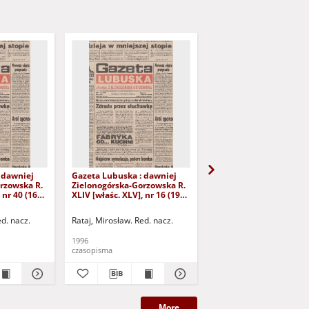
 dawniej
Gazeta Lubuska : dawniej
Gazeta Lubuska : dawn
rzowska R.
Zielonogórska-Gorzowska R.
Zielonogórska-Gorzows
 nr 40 (16
XLIV [właśc. XLV], nr 16 (19
XLI [właśc. XLII], nr 281
yd. 1
stycznia 1996). - Wyd. 1
grudnia 1993). - Wyd 1
ed. nacz.
Rataj, Mirosław. Red. nacz.
Rataj, Mirosław. Red. nac
1996
1993
czasopisma
czasopisma
More