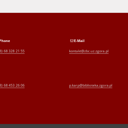
Phone
E-Mail
8) 68 328 21 55
kontakt@zbc.uz.zgora.pl
8) 68 453 26 06
p.karp@biblioteka.zgora.pl