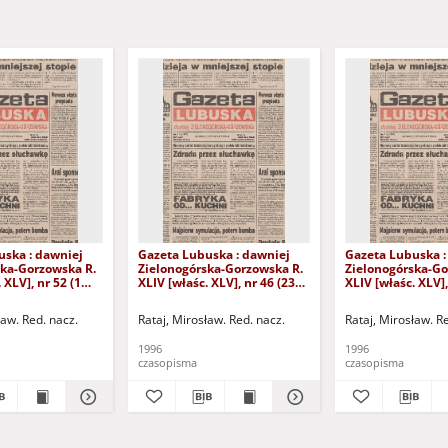
uska : dawniej
Gazeta Lubuska : dawniej
Gazeta Lubuska :
ska-Gorzowska R.
Zielonogórska-Gorzowska R.
Zielonogórska-Go
 XLV], nr 52 (1
XLIV [właśc. XLV], nr 46 (23
XLIV [właśc. XLV],
. - Wyd. 1
lutego 1996). - Wyd. 1
lutego 1996). - W
ław. Red. nacz.
Rataj, Mirosław. Red. nacz.
Rataj, Mirosław. R
1996
1996
czasopisma
czasopisma