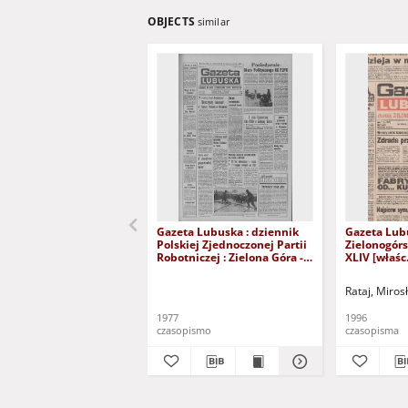
OBJECTS
similar
Gazeta Lubuska : dziennik
Gazeta Lub
Polskiej Zjednoczonej Partii
Zielonogór
Robotniczej : Zielona Góra -
XLIV [właśc.
Gorzów R. XXVI Nr 43 (23
marca 1996)
lutego 1977). - Wyd. A
Rataj, Miros
1977
1996
czasopismo
czasopisma