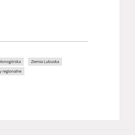
elonogórska
Ziemia Lubuska
y regionalne