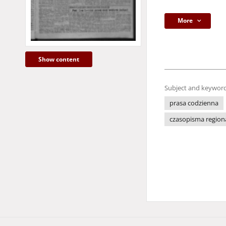
More
Show content
Subject and keyword
prasa codzienna
czasopisma region