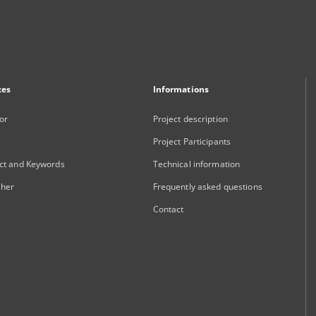
xes
Informations
or
Project description
Project Participants
ct and Keywords
Technical information
sher
Frequently asked questions
Contact