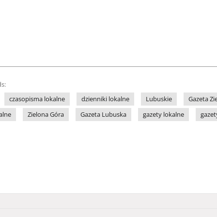
s:
czasopisma lokalne
dzienniki lokalne
Lubuskie
Gazeta Zi
alne
Zielona Góra
Gazeta Lubuska
gazety lokalne
gazet