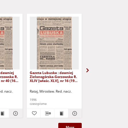
 dawniej
Gazeta Lubuska : dawniej
Gazeta Lubuska : dawn
rzowska R.
Zielonogórska-Gorzowska R.
Zielonogórska-Gorzows
 nr 40 (16
XLIV [właśc. XLV], nr 16 (19
XLI [właśc. XLII], nr 281
yd. 1
stycznia 1996). - Wyd. 1
grudnia 1993). - Wyd 1
ed. nacz.
Rataj, Mirosław. Red. nacz.
Rataj, Mirosław. Red. nac
1996
1993
czasopisma
czasopisma
More