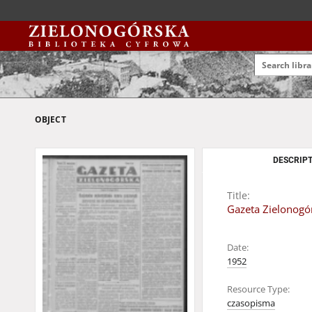
OBJECT
DESCRIPT
Title:
Gazeta Zielonogór
Date:
1952
Resource Type:
czasopisma