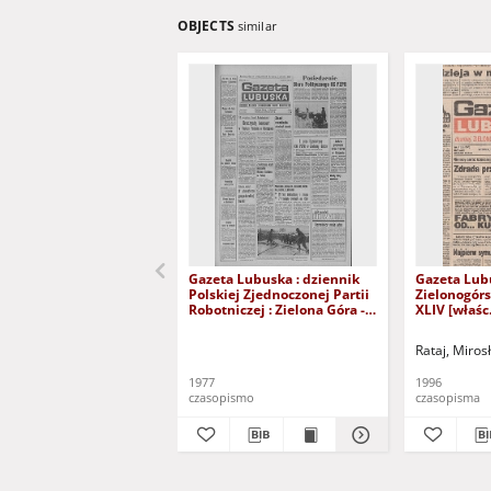
OBJECTS
similar
Gazeta Lubuska : dziennik
Gazeta Lub
Polskiej Zjednoczonej Partii
Zielonogór
Robotniczej : Zielona Góra -
XLIV [właśc.
Gorzów R. XXVI Nr 43 (23
marca 1996)
lutego 1977). - Wyd. A
Rataj, Miros
1977
1996
czasopismo
czasopisma