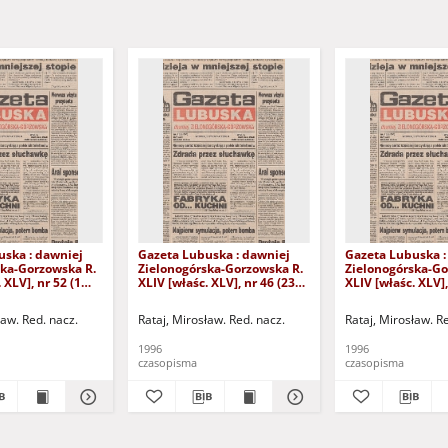
uska : dawniej
Gazeta Lubuska : dawniej
Gazeta Lubuska :
ska-Gorzowska R.
Zielonogórska-Gorzowska R.
Zielonogórska-Go
 XLV], nr 52 (1
XLIV [właśc. XLV], nr 46 (23
XLIV [właśc. XLV],
. - Wyd. 1
lutego 1996). - Wyd. 1
lutego 1996). - W
ław. Red. nacz.
Rataj, Mirosław. Red. nacz.
Rataj, Mirosław. R
1996
1996
czasopisma
czasopisma