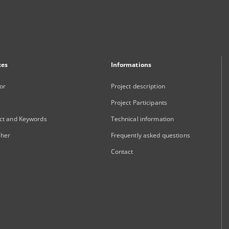
xes
Informations
or
Project description
Project Participants
ct and Keywords
Technical information
sher
Frequently asked questions
Contact