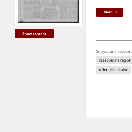
More
Show content
Subject and keyword
czasopisma region
dzienniki lokalne