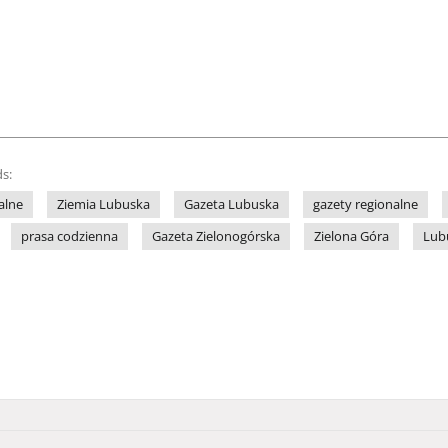
s:
alne
Ziemia Lubuska
Gazeta Lubuska
gazety regionalne
prasa codzienna
Gazeta Zielonogórska
Zielona Góra
Lub