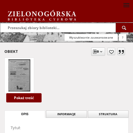
Wyszukiwanie zaawansowane
?
OBIEKT
Pokaż treść
OPIS
INFORMACJE
STRUKTURA
Tytuł: