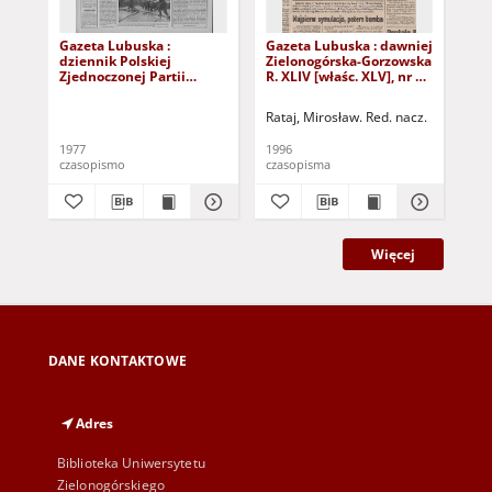
Gazeta Lubuska :
Gazeta Lubuska : dawniej
Gaz
dziennik Polskiej
Zielonogórska-Gorzowska
Zi
Zjednoczonej Partii
R. XLIV [właśc. XLV], nr 52
R. 
Robotniczej : Zielona
(1 marca 1996). - Wyd. 1
(23
Góra - Gorzów R. XXVI Nr
Rataj, Mirosław. Red. nacz.
Rat
43 (23 lutego 1977). -
Wyd. A
1977
1996
199
czasopismo
czasopisma
cza
Więcej
DANE KONTAKTOWE
Adres
Biblioteka Uniwersytetu
Zielonogórskiego