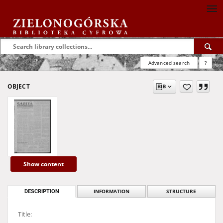
Advanced search
?
OBJECT
Show content
DESCRIPTION
INFORMATION
STRUCTURE
Title: