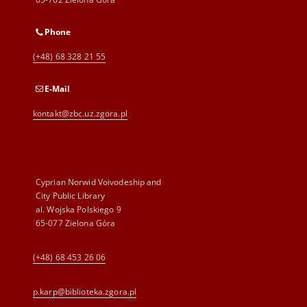
Phone
(+48) 68 328 21 55
E-Mail
kontakt@zbc.uz.zgora.pl
Cyprian Norwid Voivodeship and
City Public Library
al. Wojska Polskiego 9
65-077 Zielona Góra
(+48) 68 453 26 06
p.karp@biblioteka.zgora.pl