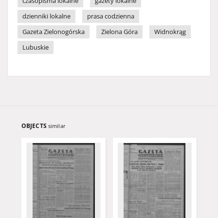
czasopisma lokalne
gazety lokalne
dzienniki lokalne
prasa codzienna
Gazeta Zielonogórska
Zielona Góra
Widnokrąg
Lubuskie
OBJECTS
similar