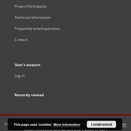
Project Participants
Technical information
Frequently asked questions
Contact
User's account
Log in
Recently viewed
This service runs on
DInGO dLibra 6.3.21
software created by
I understand
Poznan
This page uses 'cookies'.
More information
Supercomputing and Networking Center (PSNC)