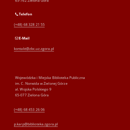
65-762 Zielona Góra
Telefon
(+48) 68 328 21 55
E-Mail
kontakt@zbc.uz.zgora.pl
Wojewódzka i Miejska Biblioteka Publiczna
im. C. Norwida w Zielonej Górze
al. Wojska Polskiego 9
65-077 Zielona Góra
(+48) 68 453 26 06
p.karp@biblioteka.zgora.pl