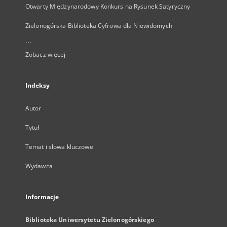
Otwarty Międzynarodowy Konkurs na Rysunek Satyryczny
Zielonogórska Biblioteka Cyfrowa dla Niewidomych
...
Zobacz więcej
Indeksy
Autor
Tytuł
Temat i słowa kluczowe
Wydawca
Informacje
Biblioteka Uniwersytetu Zielonogórskiego