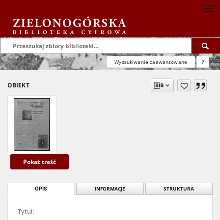
Wyszukiwanie zaawansowane
?
OBIEKT
Pokaż treść
OPIS
INFORMACJE
STRUKTURA
Tytuł: