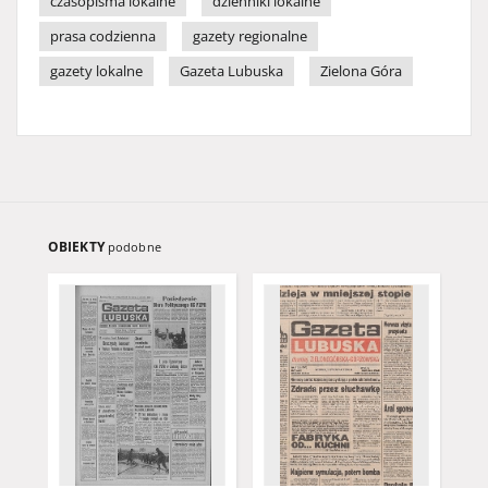
czasopisma lokalne
dzienniki lokalne
prasa codzienna
gazety regionalne
gazety lokalne
Gazeta Lubuska
Zielona Góra
OBIEKTY
podobne