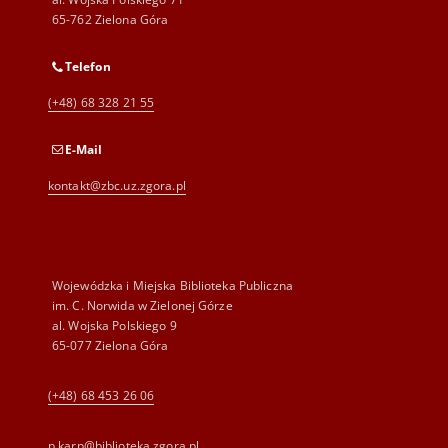
65-762 Zielona Góra
Telefon
(+48) 68 328 21 55
E-Mail
kontakt@zbc.uz.zgora.pl
Wojewódzka i Miejska Biblioteka Publiczna
im. C. Norwida w Zielonej Górze
al. Wojska Polskiego 9
65-077 Zielona Góra
(+48) 68 453 26 06
p.karp@biblioteka.zgora.pl