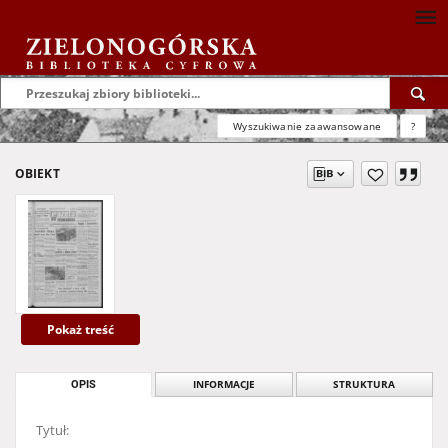
Wyszukiwanie zaawansowane
?
OBIEKT
Pokaż treść
OPIS
INFORMACJE
STRUKTURA
Tytuł: