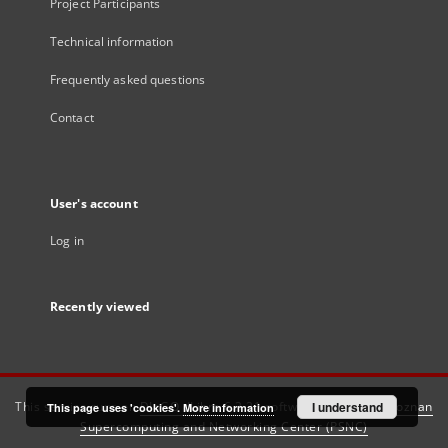
Project Participants
Technical information
Frequently asked questions
Contact
User's account
Log in
Recently viewed
This service runs on
DInGO dLibra 6.3.21
software created by
I understand
Poznan
This page uses 'cookies'.
More information
Supercomputing and Networking Center (PSNC)