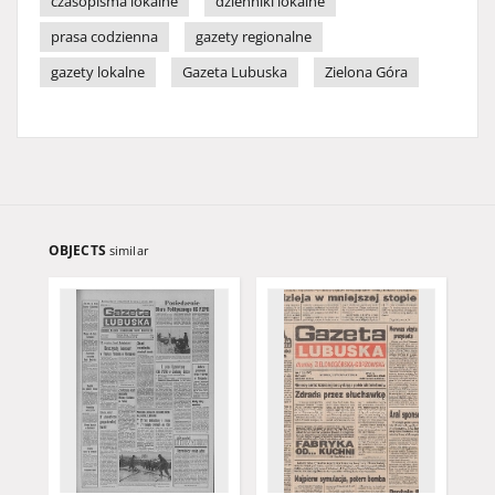
czasopisma lokalne
dzienniki lokalne
prasa codzienna
gazety regionalne
gazety lokalne
Gazeta Lubuska
Zielona Góra
OBJECTS
similar