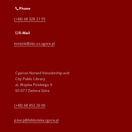
Phone
(+48) 68 328 21 55
E-Mail
kontakt@zbc.uz.zgora.pl
Cyprian Norwid Voivodeship and
City Public Library
al. Wojska Polskiego 9
65-077 Zielona Góra
(+48) 68 453 26 06
p.karp@biblioteka.zgora.pl