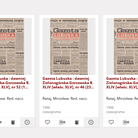
uska : dawniej
Gazeta Lubuska : dawniej
Gazeta Lubuska :
ska-Gorzowska R.
Zielonogórska-Gorzowska R.
Zielonogórska-Go
 XLV], nr 52 (1
XLIV [właśc. XLV], nr 46 (23
XLIV [właśc. XLV],
. - Wyd. 1
lutego 1996). - Wyd. 1
lutego 1996). - W
ław. Red. nacz.
Rataj, Mirosław. Red. nacz.
Rataj, Mirosław. R
1996
1996
czasopisma
czasopisma