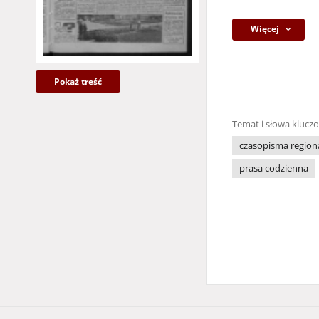
Więcej
Pokaż treść
Temat i słowa klucz
czasopisma region
prasa codzienna