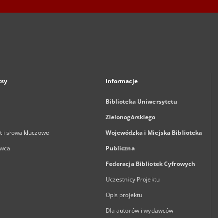
ksy
Informacje
Biblioteka Uniwersytetu
Zielonogórskiego
 i słowa kluczowe
Wojewódzka i Miejska Biblioteka
wca
Publiczna
Federacja Bibliotek Cyfrowych
Uczestnicy Projektu
Opis projektu
Dla autorów i wydawców