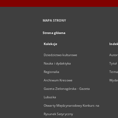
MAPA STRONY
Strona główna
Kolekcje
Inde
Dziedzictwo kulturowe
Autor
Nauka i dydaktyka
Tytuł
Regionalia
Temat
Archiwum Kresowe
Wyda
Gazeta Zielonogórska - Gazeta
Lubuska
Otwarty Międzynarodowy Konkurs na
Rysunek Satyryczny