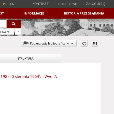
KONTRAST
ZALOGUJ SIĘ
UDOSTĘPNIJ
PL
EN
SY
INFORMACJE
HISTORIA PRZEGLĄDANIA
nsowane
?
Pobierz opis bibliograficzny
STRUKTURA
 198 (20 sierpnia 1964). - Wyd. A