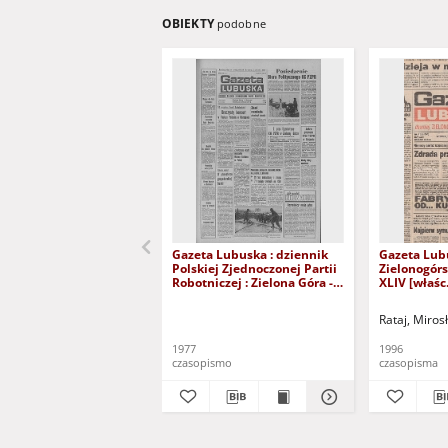
OBIEKTY
podobne
Gazeta Lubuska : dziennik
Gazeta Lub
Polskiej Zjednoczonej Partii
Zielonogór
Robotniczej : Zielona Góra -
XLIV [właśc.
Gorzów R. XXVI Nr 43 (23
marca 1996)
lutego 1977). - Wyd. A
Rataj, Miros
1977
1996
czasopismo
czasopisma