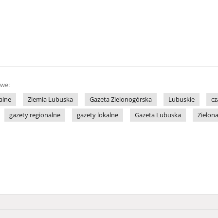
owe:
alne
Ziemia Lubuska
Gazeta Zielonogórska
Lubuskie
cz
gazety regionalne
gazety lokalne
Gazeta Lubuska
Zielon