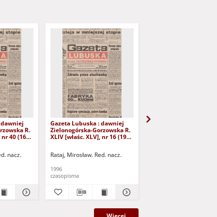
 dawniej
Gazeta Lubuska : dawniej
Gazeta Lubuska : dawn
rzowska R.
Zielonogórska-Gorzowska R.
Zielonogórska-Gorzows
 nr 40 (16
XLIV [właśc. XLV], nr 16 (19
XLI [właśc. XLII], nr 281
yd. 1
stycznia 1996). - Wyd. 1
grudnia 1993). - Wyd 1
ed. nacz.
Rataj, Mirosław. Red. nacz.
Rataj, Mirosław. Red. nac
1996
1993
czasopisma
czasopisma
Więcej