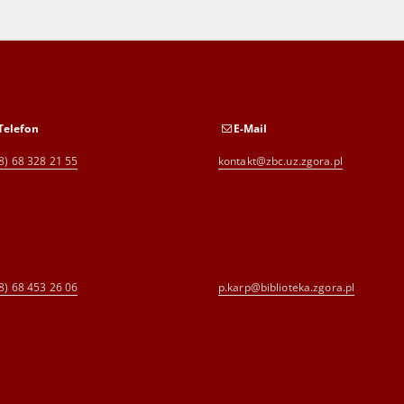
Telefon
E-Mail
8) 68 328 21 55
kontakt@zbc.uz.zgora.pl
8) 68 453 26 06
p.karp@biblioteka.zgora.pl