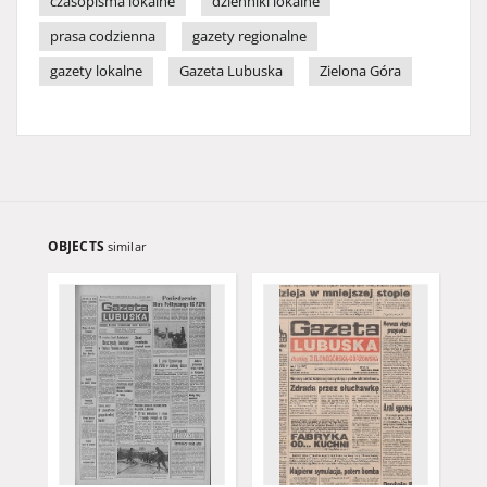
czasopisma lokalne
dzienniki lokalne
prasa codzienna
gazety regionalne
gazety lokalne
Gazeta Lubuska
Zielona Góra
OBJECTS
similar