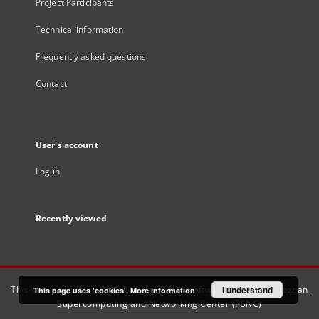
Project Participants
Technical information
Frequently asked questions
Contact
User's account
Log in
Recently viewed
This service runs on
DInGO dLibra 6.3.21
software created by
I understand
Poznan
This page uses 'cookies'.
More information
Supercomputing and Networking Center (PSNC)