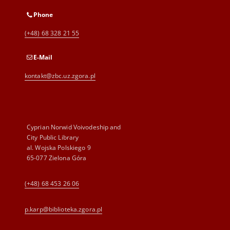
Phone
(+48) 68 328 21 55
E-Mail
kontakt@zbc.uz.zgora.pl
Cyprian Norwid Voivodeship and
City Public Library
al. Wojska Polskiego 9
65-077 Zielona Góra
(+48) 68 453 26 06
p.karp@biblioteka.zgora.pl