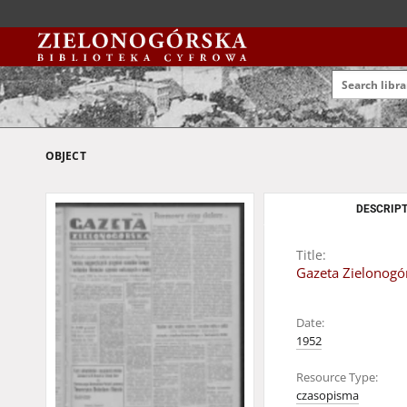
OBJECT
DESCRIPT
Title:
Gazeta Zielonogór
Date:
1952
Resource Type:
czasopisma