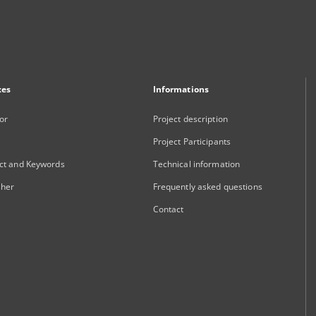
xes
Informations
or
Project description
Project Participants
ct and Keywords
Technical information
sher
Frequently asked questions
Contact