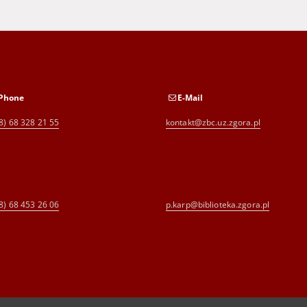
Phone
E-Mail
8) 68 328 21 55
kontakt@zbc.uz.zgora.pl
8) 68 453 26 06
p.karp@biblioteka.zgora.pl