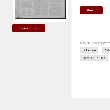
More
Show content
Subject and keyword
Lubuskie
Zie
Ziemia Lubuska