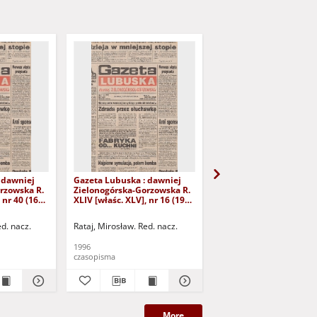
 dawniej
Gazeta Lubuska : dawniej
Gazeta Lubuska : dawn
rzowska R.
Zielonogórska-Gorzowska R.
Zielonogórska-Gorzows
 nr 40 (16
XLIV [właśc. XLV], nr 16 (19
XLI [właśc. XLII], nr 281
yd. 1
stycznia 1996). - Wyd. 1
grudnia 1993). - Wyd 1
ed. nacz.
Rataj, Mirosław. Red. nacz.
Rataj, Mirosław. Red. nac
1996
1993
czasopisma
czasopisma
More