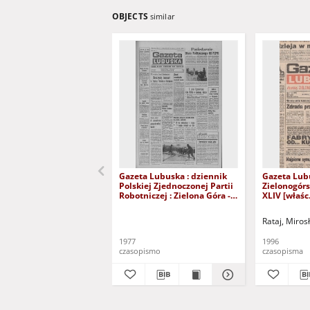
OBJECTS
similar
Gazeta Lubuska : dziennik
Gazeta Lub
Polskiej Zjednoczonej Partii
Zielonogór
Robotniczej : Zielona Góra -
XLIV [właśc.
Gorzów R. XXVI Nr 43 (23
marca 1996)
lutego 1977). - Wyd. A
Rataj, Miros
1977
1996
czasopismo
czasopisma