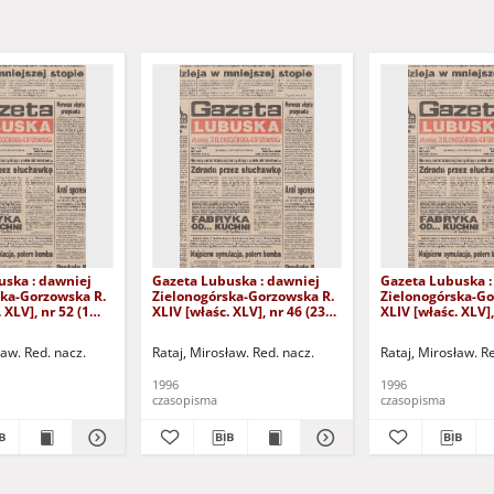
uska : dawniej
Gazeta Lubuska : dawniej
Gazeta Lubuska :
ska-Gorzowska R.
Zielonogórska-Gorzowska R.
Zielonogórska-Go
 XLV], nr 52 (1
XLIV [właśc. XLV], nr 46 (23
XLIV [właśc. XLV],
. - Wyd. 1
lutego 1996). - Wyd. 1
lutego 1996). - W
ław. Red. nacz.
Rataj, Mirosław. Red. nacz.
Rataj, Mirosław. R
1996
1996
czasopisma
czasopisma