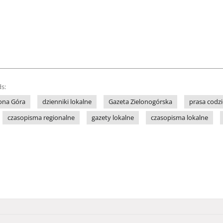
s:
lona Góra
dzienniki lokalne
Gazeta Zielonogórska
prasa codz
czasopisma regionalne
gazety lokalne
czasopisma lokalne