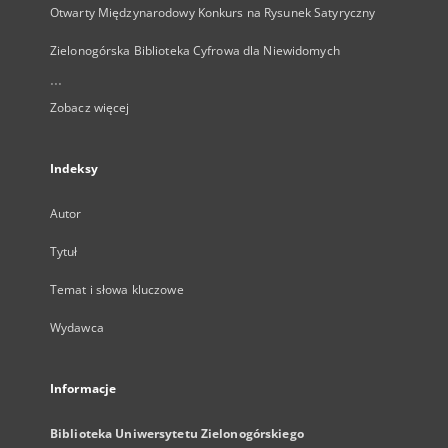
Otwarty Międzynarodowy Konkurs na Rysunek Satyryczny
Zielonogórska Biblioteka Cyfrowa dla Niewidomych
...
Zobacz więcej
Indeksy
Autor
Tytuł
Temat i słowa kluczowe
Wydawca
Informacje
Biblioteka Uniwersytetu Zielonogórskiego