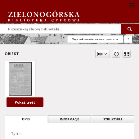
Wyszukiwanie zaawansowane
?
OBIEKT
Pokaż treść
OPIS
INFORMACJE
STRUKTURA
Tytuł: