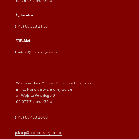
65-762 Zielona Góra
Telefon
(+48) 68 328 21 55
E-Mail
kontakt@zbc.uz.zgora.pl
Wojewódzka i Miejska Biblioteka Publiczna
im. C. Norwida w Zielonej Górze
al. Wojska Polskiego 9
65-077 Zielona Góra
(+48) 68 453 26 06
p.karp@biblioteka.zgora.pl