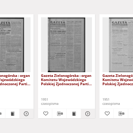
onogórska : organ
Gazeta Zielonogórska : organ
Gazeta Zielonogó
Wojewódzkiego
Komitetu Wojewódzkiego
Komitetu Wojew
ednoczonej Partii
Polskiej Zjednoczonej Partii
Polskiej Zjednocz
 R. IV Nr 179 (30
Robotniczej R. IV Nr 173 (24
Robotniczej R. IV
1). - Wyd. ABC
czerwca 1951). - Wyd. ABC
listopada 1951)
1951
1951
czasopisma
czasopisma