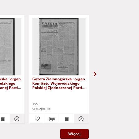
rska : organ
Gazeta Zielonogórska : organ
Gazeta Zielonogórska :
ódzkiego
Komitetu Wojewódzkiego
Komitetu Wojewódzki
onej Partii
Polskiej Zjednoczonej Partii
Polskiej Zjednoczonej P
 Nr 290 (3/4
Robotniczej R. IV Nr 158 (9
Robotniczej R. IV Nr 15
czerwca 1951). - Wyd. AB
czerwca 1951). - Wyd. 
1951
1951
czasopisma
czasopisma
Więcej