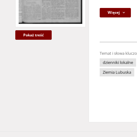
Więcej
Pokaż treść
Temat i słowa klucz
dzienniki lokalne
Ziemia Lubuska