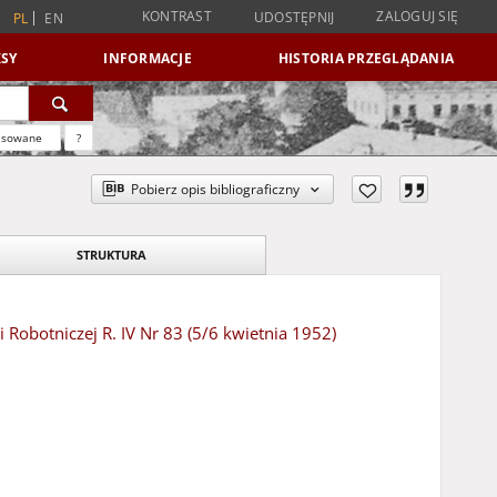
KONTRAST
ZALOGUJ SIĘ
UDOSTĘPNIJ
PL
EN
SY
INFORMACJE
HISTORIA PRZEGLĄDANIA
nsowane
?
Pobierz opis bibliograficzny
STRUKTURA
 Robotniczej R. IV Nr 83 (5/6 kwietnia 1952)