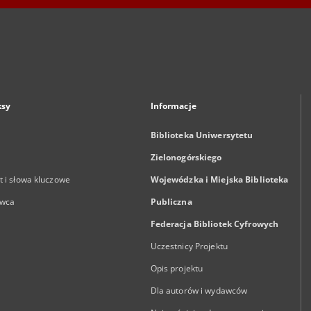
ksy
Informacje
Biblioteka Uniwersytetu
Zielonogórskiego
 i słowa kluczowe
Wojewódzka i Miejska Biblioteka
wca
Publiczna
Federacja Bibliotek Cyfrowych
Uczestnicy Projektu
Opis projektu
Dla autorów i wydawców