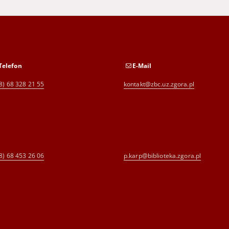
Telefon
E-Mail
8) 68 328 21 55
kontakt@zbc.uz.zgora.pl
8) 68 453 26 06
p.karp@biblioteka.zgora.pl