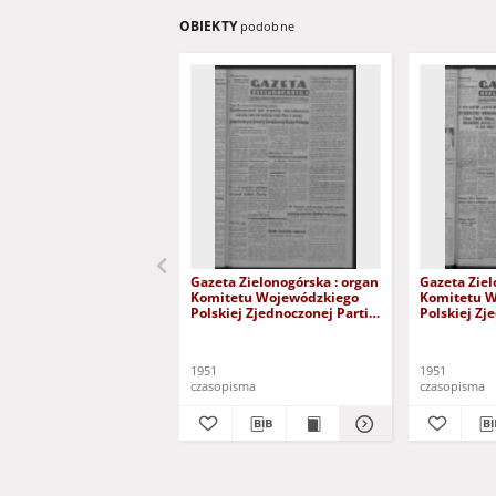
OBIEKTY
podobne
Gazeta Zielonogórska : organ
Gazeta Ziel
Komitetu Wojewódzkiego
Komitetu 
Polskiej Zjednoczonej Partii
Polskiej Zj
Robotniczej R. IV Nr 102 (14
Robotniczej
kwietnia 1951). - Wyd. ABCD
czerwca 195
1951
1951
czasopisma
czasopisma