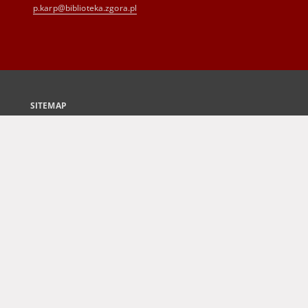
p.karp@biblioteka.zgora.pl
SITEMAP
Main page
Collections
Culture and Fine Arts
Science and Teaching
Regional Materials
Border Archive