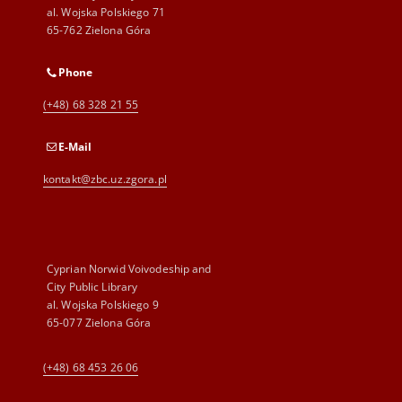
al. Wojska Polskiego 71
65-762 Zielona Góra
Phone
(+48) 68 328 21 55
E-Mail
kontakt@zbc.uz.zgora.pl
Cyprian Norwid Voivodeship and
City Public Library
al. Wojska Polskiego 9
65-077 Zielona Góra
(+48) 68 453 26 06