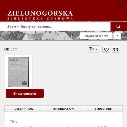
Advanced search
?
OBJECT
Show content
DESCRIPTION
INFORMATION
STRUCTURE
Title: