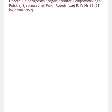
Gazeta Zielonogórska : organ Komitetu Wojewódzkiego
Polskiej Zjednoczonej Partii Robotniczej R. IV Nr 95 (21
kwietnia 1952)