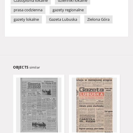
czasopisma lokalne
dzienniki lokalne
prasa codzienna
gazety regionalne
gazety lokalne
Gazeta Lubuska
Zielona Góra
OBJECTS
similar