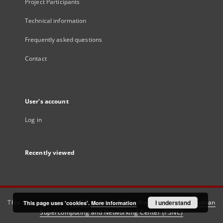
Project Participants
Technical information
Frequently asked questions
Contact
User's account
Log in
Recently viewed
This service runs on
DInGO dLibra 6.3.21
software created by
I understand
Poznan
This page uses 'cookies'.
More information
Supercomputing and Networking Center (PSNC)