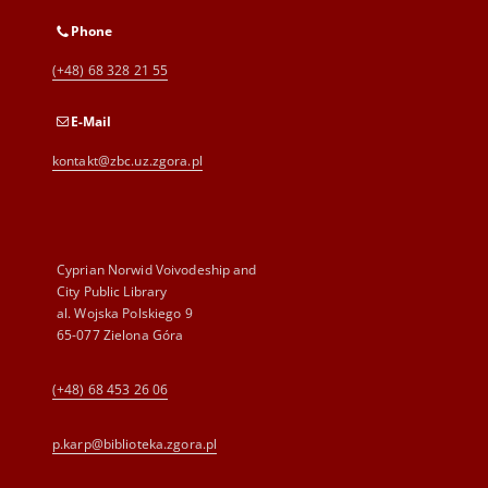
Phone
(+48) 68 328 21 55
E-Mail
kontakt@zbc.uz.zgora.pl
Cyprian Norwid Voivodeship and
City Public Library
al. Wojska Polskiego 9
65-077 Zielona Góra
(+48) 68 453 26 06
p.karp@biblioteka.zgora.pl