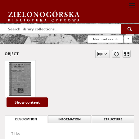
Advanced search
?
OBJECT
Show content
DESCRIPTION
INFORMATION
STRUCTURE
Title: