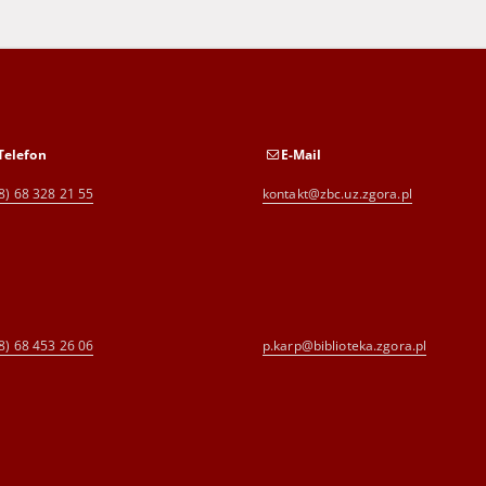
Telefon
E-Mail
8) 68 328 21 55
kontakt@zbc.uz.zgora.pl
8) 68 453 26 06
p.karp@biblioteka.zgora.pl