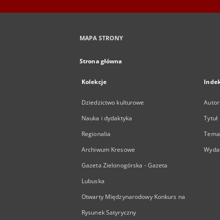
MAPA STRONY
Strona główna
Kolekcje
Inde
Dziedzictwo kulturowe
Autor
Nauka i dydaktyka
Tytuł
Regionalia
Temat
Archiwum Kresowe
Wyda
Gazeta Zielonogórska - Gazeta
Lubuska
Otwarty Międzynarodowy Konkurs na
Rysunek Satyryczny