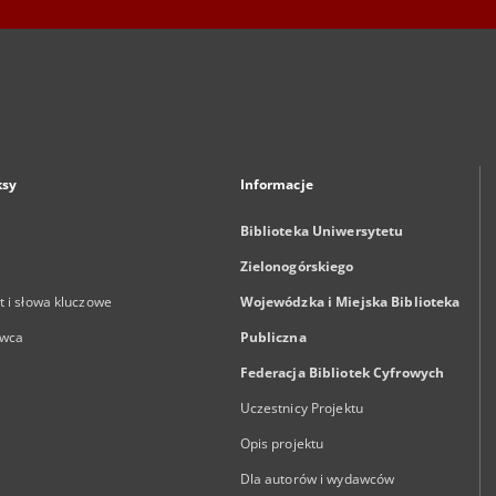
ksy
Informacje
Biblioteka Uniwersytetu
Zielonogórskiego
 i słowa kluczowe
Wojewódzka i Miejska Biblioteka
wca
Publiczna
Federacja Bibliotek Cyfrowych
Uczestnicy Projektu
Opis projektu
Dla autorów i wydawców