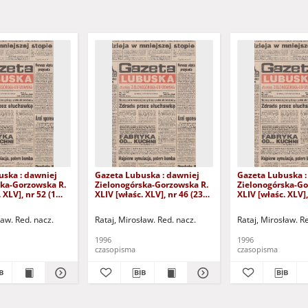
uska : dawniej
Gazeta Lubuska : dawniej
Gazeta Lubuska :
ska-Gorzowska R.
Zielonogórska-Gorzowska R.
Zielonogórska-Go
 XLV], nr 52 (1
XLIV [właśc. XLV], nr 46 (23
XLIV [właśc. XLV],
. - Wyd. 1
lutego 1996). - Wyd. 1
lutego 1996). - W
ław. Red. nacz.
Rataj, Mirosław. Red. nacz.
Rataj, Mirosław. R
1996
1996
czasopisma
czasopisma