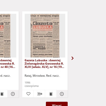
 dawniej
Gazeta Lubuska : dawniej
Gazeta Lubuska : dawn
rzowska R.
Zielonogórska-Gorzowska R.
Zielonogórska-Gorzows
 nr 40 (16
XLIV [właśc. XLV], nr 16 (19
XLI [właśc. XLII], nr 281
yd. 1
stycznia 1996). - Wyd. 1
grudnia 1993). - Wyd 1
ed. nacz.
Rataj, Mirosław. Red. nacz.
Rataj, Mirosław. Red. nac
1996
1993
czasopisma
czasopisma
Więcej