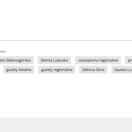
owe:
eta Zielonogórska
Ziemia Lubuska
czasopisma regionalne
pr
gazety lokalne
gazety regionalne
Zielona Góra
Gazeta L