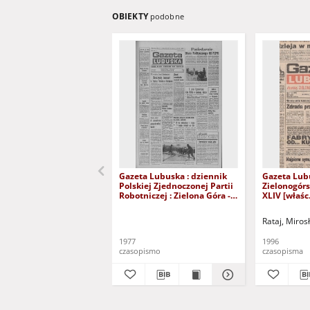
OBIEKTY
podobne
Gazeta Lubuska : dziennik
Gazeta Lub
Polskiej Zjednoczonej Partii
Zielonogór
Robotniczej : Zielona Góra -
XLIV [właśc.
Gorzów R. XXVI Nr 43 (23
marca 1996)
lutego 1977). - Wyd. A
Rataj, Miros
1977
1996
czasopismo
czasopisma