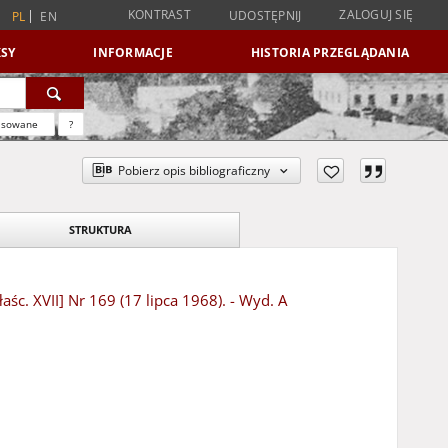
KONTRAST
ZALOGUJ SIĘ
UDOSTĘPNIJ
PL
EN
SY
INFORMACJE
HISTORIA PRZEGLĄDANIA
nsowane
?
Pobierz opis bibliograficzny
STRUKTURA
aśc. XVII] Nr 169 (17 lipca 1968). - Wyd. A