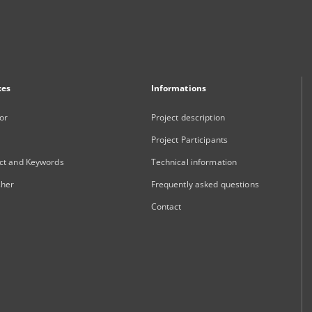
xes
Informations
or
Project description
Project Participants
ct and Keywords
Technical information
sher
Frequently asked questions
Contact