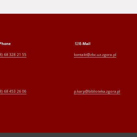
Phone
E-Mail
8) 68 328 21 55
kontakt@zbc.uz.zgora.pl
8) 68 453 26 06
p.karp@biblioteka.zgora.pl