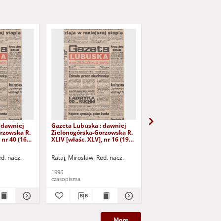
 dawniej
Gazeta Lubuska : dawniej
Gazeta Lubuska : dawn
rzowska R.
Zielonogórska-Gorzowska R.
Zielonogórska-Gorzows
 nr 40 (16
XLIV [właśc. XLV], nr 16 (19
XLI [właśc. XLII], nr 281
yd. 1
stycznia 1996). - Wyd. 1
grudnia 1993). - Wyd 1
ed. nacz.
Rataj, Mirosław. Red. nacz.
Rataj, Mirosław. Red. nac
1996
1993
czasopisma
czasopisma
More