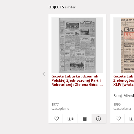
OBJECTS
similar
Gazeta Lubuska : dziennik
Gazeta Lub
Polskiej Zjednoczonej Partii
Zielonogór
Robotniczej : Zielona Góra -
XLIV [właśc.
Gorzów R. XXVI Nr 43 (23
marca 1996)
lutego 1977). - Wyd. A
Rataj, Miros
1977
1996
czasopismo
czasopisma