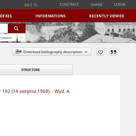
CONTRAST
LOGIN
SHARE
EN
PL
NDEXES
INFORMATIONS
RECENTLY VIEWED
 search
?
Download bibliography description
STRUCTURE
r 192 (14 sierpnia 1968). - Wyd. A