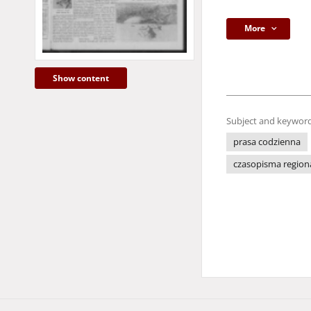
More
Show content
Subject and keyword
prasa codzienna
czasopisma region