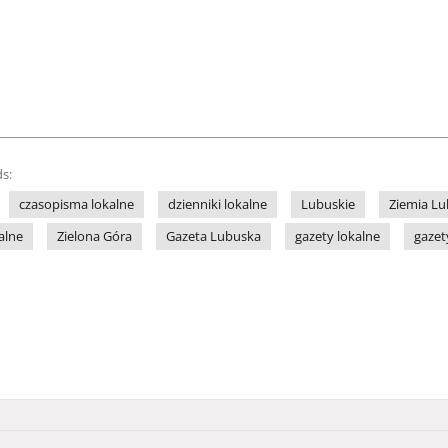
s:
czasopisma lokalne
dzienniki lokalne
Lubuskie
Ziemia L
alne
Zielona Góra
Gazeta Lubuska
gazety lokalne
gazet