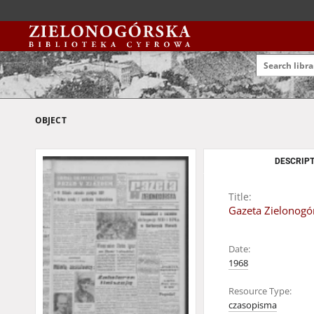
OBJECT
DESCRIPT
Title:
Gazeta Zielonogór
Date:
1968
Resource Type:
czasopisma