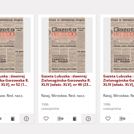
uska : dawniej
Gazeta Lubuska : dawniej
Gazeta Lubuska :
ska-Gorzowska R.
Zielonogórska-Gorzowska R.
Zielonogórska-Go
 XLV], nr 52 (1
XLIV [właśc. XLV], nr 46 (23
XLIV [właśc. XLV],
. - Wyd. 1
lutego 1996). - Wyd. 1
lutego 1996). - W
ław. Red. nacz.
Rataj, Mirosław. Red. nacz.
Rataj, Mirosław. R
1996
1996
czasopisma
czasopisma