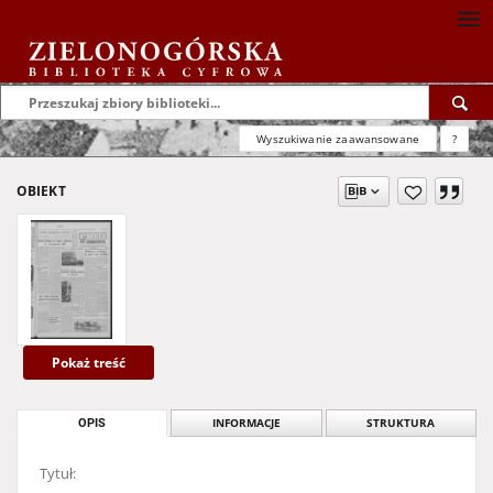
Wyszukiwanie zaawansowane
?
OBIEKT
Pokaż treść
OPIS
INFORMACJE
STRUKTURA
Tytuł: