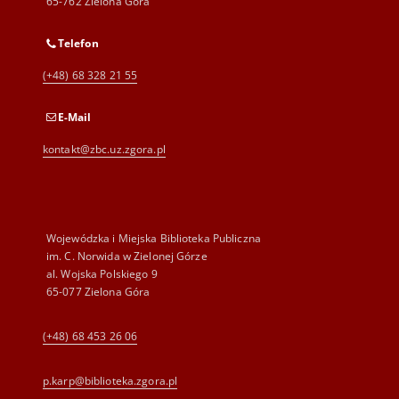
65-762 Zielona Góra
Telefon
(+48) 68 328 21 55
E-Mail
kontakt@zbc.uz.zgora.pl
Wojewódzka i Miejska Biblioteka Publiczna
im. C. Norwida w Zielonej Górze
al. Wojska Polskiego 9
65-077 Zielona Góra
(+48) 68 453 26 06
p.karp@biblioteka.zgora.pl