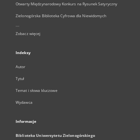
Otwarty Międzynarodowy Konkurs na Rysunek Satyryczny
Zielonogórska Biblioteka Cyfrowa dla Niewidomych
...
Zobacz więcej
Indeksy
Autor
Tytuł
Temat i słowa kluczowe
Wydawca
Informacje
Biblioteka Uniwersytetu Zielonogórskiego