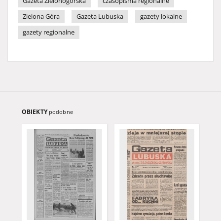
Gazeta Zielonogórska
czasopisma regionalne
Zielona Góra
Gazeta Lubuska
gazety lokalne
gazety regionalne
OBIEKTY
podobne