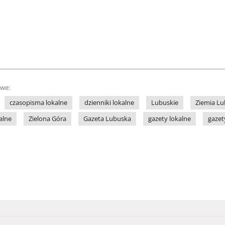
owe:
czasopisma lokalne
dzienniki lokalne
Lubuskie
Ziemia L
alne
Zielona Góra
Gazeta Lubuska
gazety lokalne
gazet