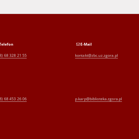
Telefon
E-Mail
8) 68 328 21 55
kontakt@zbc.uz.zgora.pl
8) 68 453 26 06
p.karp@biblioteka.zgora.pl