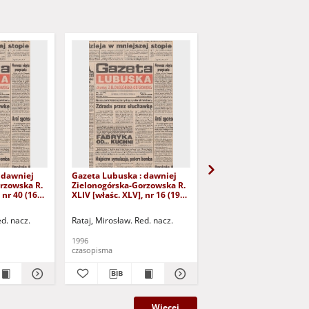
 dawniej
Gazeta Lubuska : dawniej
Gazeta Lubuska : dawn
rzowska R.
Zielonogórska-Gorzowska R.
Zielonogórska-Gorzows
 nr 40 (16
XLIV [właśc. XLV], nr 16 (19
XLI [właśc. XLII], nr 281
yd. 1
stycznia 1996). - Wyd. 1
grudnia 1993). - Wyd 1
ed. nacz.
Rataj, Mirosław. Red. nacz.
Rataj, Mirosław. Red. nac
1996
1993
czasopisma
czasopisma
Więcej