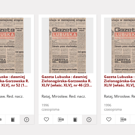
uska : dawniej
Gazeta Lubuska : dawniej
Gazeta Lubuska :
ska-Gorzowska R.
Zielonogórska-Gorzowska R.
Zielonogórska-Go
 XLV], nr 52 (1
XLIV [właśc. XLV], nr 46 (23
XLIV [właśc. XLV],
. - Wyd. 1
lutego 1996). - Wyd. 1
lutego 1996). - W
ław. Red. nacz.
Rataj, Mirosław. Red. nacz.
Rataj, Mirosław. R
1996
1996
czasopisma
czasopisma