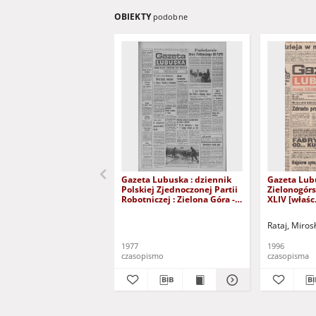
OBIEKTY
podobne
Gazeta Lubuska : dziennik
Gazeta Lub
Polskiej Zjednoczonej Partii
Zielonogór
Robotniczej : Zielona Góra -
XLIV [właśc.
Gorzów R. XXVI Nr 43 (23
marca 1996)
lutego 1977). - Wyd. A
Rataj, Miros
1977
1996
czasopismo
czasopisma