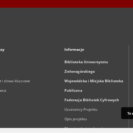
ksy
Informacje
Biblioteka Uniwersytetu
Zielonogórskiego
 i słowa kluczowe
Wojewódzka i Miejska Biblioteka
wca
Publiczna
Federacja Bibliotek Cyfrowych
Uczestnicy Projektu
Ta 
Opis projektu
Dla autorów i wydawców