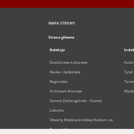
MAPA STRONY
Strona główna
Kolekcje
Inde
Dziedzictwo kulturowe
Autor
Nauka i dydaktyka
Tytuł
Regionalia
Temat
Archiwum Kresowe
Wyda
Gazeta Zielonogórska - Gazeta
Lubuska
Otwarty Międzynarodowy Konkurs na
Rysunek Satyryczny