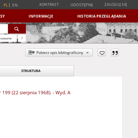
KONTRAST
ZALOGUJ SIĘ
UDOSTĘPNIJ
PL
EN
SY
INFORMACJE
HISTORIA PRZEGLĄDANIA
nsowane
?
Pobierz opis bibliograficzny
STRUKTURA
r 199 (22 sierpnia 1968). - Wyd. A