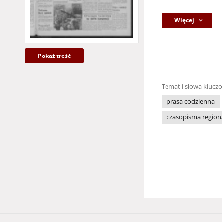
Więcej
Pokaż treść
Temat i słowa klucz
prasa codzienna
czasopisma region