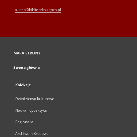
p.karp@biblioteka.zgora.pl
MAPA STRONY
Strona główna
Kolekcje
Dziedzictwo kulturowe
Nauka i dydaktyka
Regionalia
Archiwum Kresowe