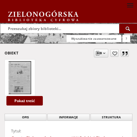
Wyszukiwanie zaawansowane
?
OBIEKT
Pokaż treść
OPIS
INFORMACJE
STRUKTURA
Tytuł: