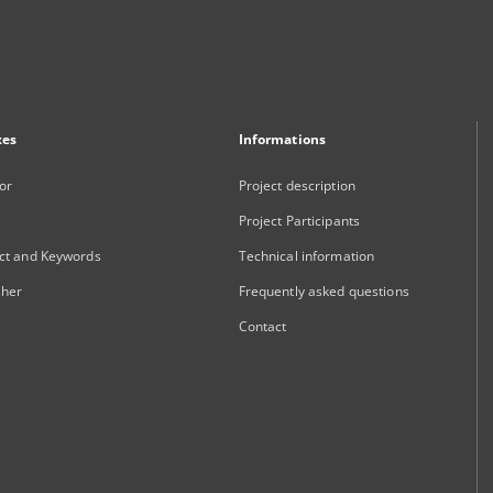
xes
Informations
or
Project description
Project Participants
ct and Keywords
Technical information
sher
Frequently asked questions
Contact