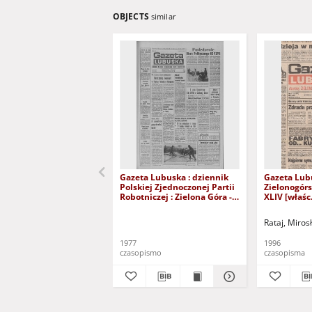
OBJECTS
similar
Gazeta Lubuska : dziennik
Gazeta Lub
Polskiej Zjednoczonej Partii
Zielonogór
Robotniczej : Zielona Góra -
XLIV [właśc.
Gorzów R. XXVI Nr 43 (23
marca 1996)
lutego 1977). - Wyd. A
Rataj, Miros
1977
1996
czasopismo
czasopisma