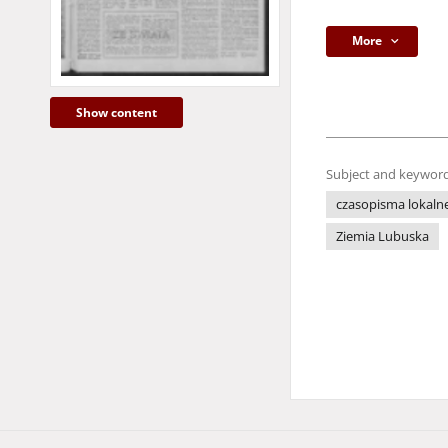
More
Show content
Subject and keyword
czasopisma lokaln
Ziemia Lubuska