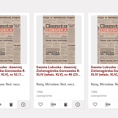
uska : dawniej
Gazeta Lubuska : dawniej
Gazeta Lubuska :
ska-Gorzowska R.
Zielonogórska-Gorzowska R.
Zielonogórska-Go
 XLV], nr 52 (1
XLIV [właśc. XLV], nr 46 (23
XLIV [właśc. XLV],
. - Wyd. 1
lutego 1996). - Wyd. 1
lutego 1996). - W
ław. Red. nacz.
Rataj, Mirosław. Red. nacz.
Rataj, Mirosław. R
1996
1996
czasopisma
czasopisma