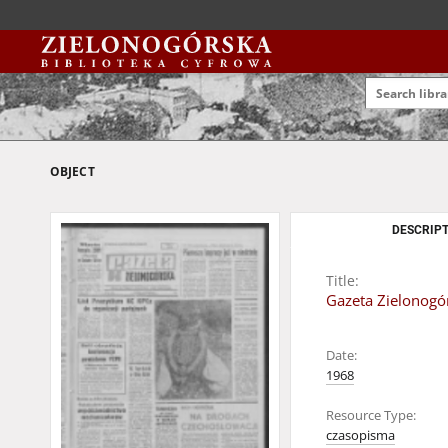
OBJECT
DESCRIPT
Title:
Gazeta Zielonogór
Date:
1968
Resource Type:
czasopisma