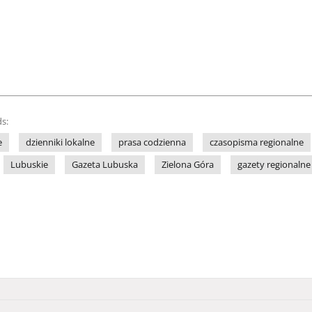
s:
e
dzienniki lokalne
prasa codzienna
czasopisma regionalne
Lubuskie
Gazeta Lubuska
Zielona Góra
gazety regionalne