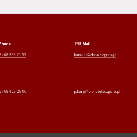
Phone
E-Mail
8) 68 328 21 55
kontakt@zbc.uz.zgora.pl
8) 68 453 26 06
p.karp@biblioteka.zgora.pl