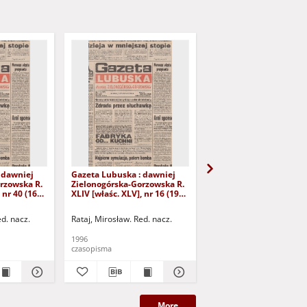
 dawniej
Gazeta Lubuska : dawniej
Gazeta Lubuska : dawn
rzowska R.
Zielonogórska-Gorzowska R.
Zielonogórska-Gorzows
 nr 40 (16
XLIV [właśc. XLV], nr 16 (19
XLI [właśc. XLII], nr 281
yd. 1
stycznia 1996). - Wyd. 1
grudnia 1993). - Wyd 1
ed. nacz.
Rataj, Mirosław. Red. nacz.
Rataj, Mirosław. Red. nac
1996
1993
czasopisma
czasopisma
More