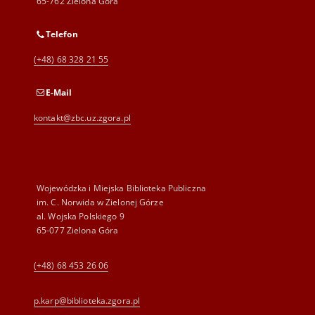
65-762 Zielona Góra
Telefon
(+48) 68 328 21 55
E-Mail
kontakt@zbc.uz.zgora.pl
Wojewódzka i Miejska Biblioteka Publiczna
im. C. Norwida w Zielonej Górze
al. Wojska Polskiego 9
65-077 Zielona Góra
(+48) 68 453 26 06
p.karp@biblioteka.zgora.pl