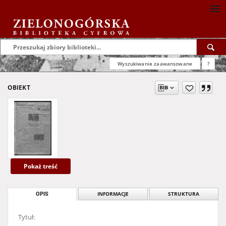
Wyszukiwanie zaawansowane
?
OBIEKT
Pokaż treść
OPIS
INFORMACJE
STRUKTURA
Tytuł: