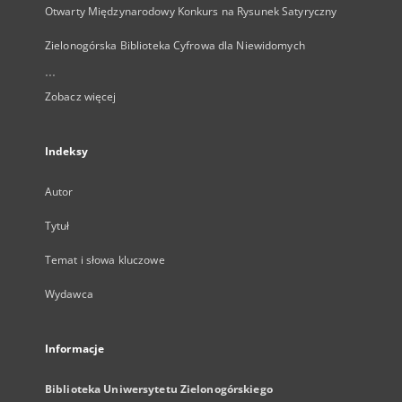
Otwarty Międzynarodowy Konkurs na Rysunek Satyryczny
Zielonogórska Biblioteka Cyfrowa dla Niewidomych
...
Zobacz więcej
Indeksy
Autor
Tytuł
Temat i słowa kluczowe
Wydawca
Informacje
Biblioteka Uniwersytetu Zielonogórskiego