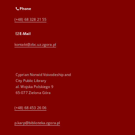
Phone
(+48) 68 328 21 55
E-Mail
kontakt@zbc.uz.zgora.pl
Cyprian Norwid Voivodeship and
City Public Library
al. Wojska Polskiego 9
65-077 Zielona Góra
(+48) 68 453 26 06
p.karp@biblioteka.zgora.pl