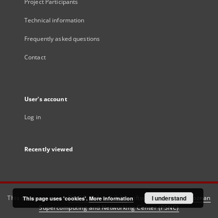
Project Participants
Technical information
Frequently asked questions
Contact
User's account
Log in
Recently viewed
This service runs on
DInGO dLibra 6.3.21
software created by
I understand
Poznan
This page uses 'cookies'.
More information
Supercomputing and Networking Center (PSNC)