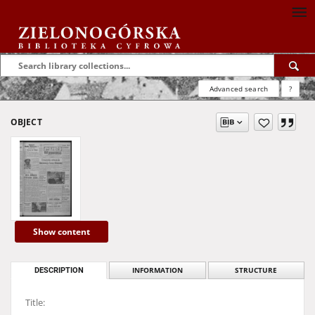
Advanced search
?
OBJECT
Show content
DESCRIPTION
INFORMATION
STRUCTURE
Title: