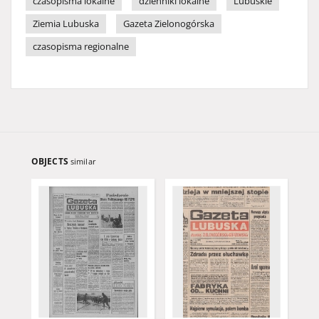
czasopisma lokalne
dzienniki lokalne
Lubuskie
Ziemia Lubuska
Gazeta Zielonogórska
czasopisma regionalne
OBJECTS
similar