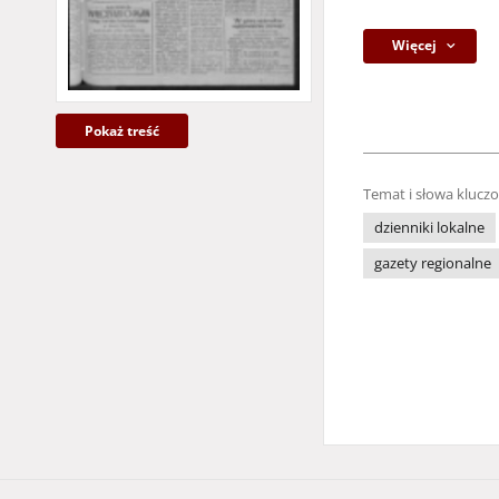
Więcej
Pokaż treść
Temat i słowa klucz
dzienniki lokalne
gazety regionalne