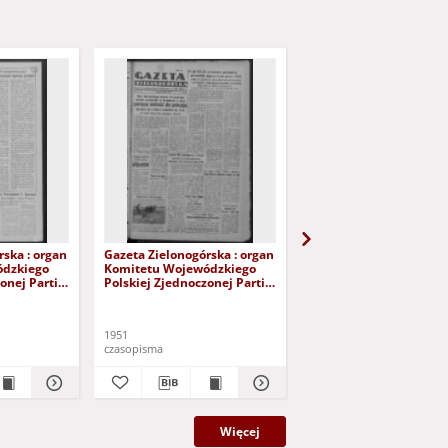
rska : organ
Gazeta Zielonogórska : organ
Gazeta Zielonogórska :
ódzkiego
Komitetu Wojewódzkiego
Komitetu Wojewódzki
onej Partii
Polskiej Zjednoczonej Partii
Polskiej Zjednoczonej P
 Nr 290 (3/4
Robotniczej R. IV Nr 158 (9
Robotniczej R. IV Nr 15
czerwca 1951). - Wyd. AB
czerwca 1951). - Wyd. 
1951
1951
czasopisma
czasopisma
Więcej