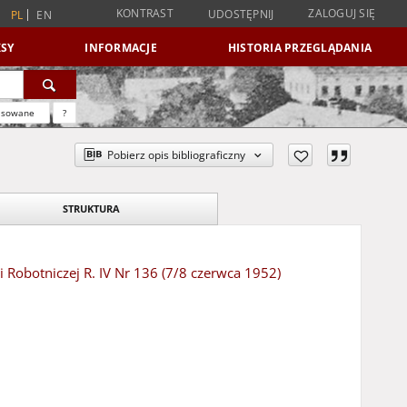
KONTRAST
ZALOGUJ SIĘ
UDOSTĘPNIJ
PL
EN
SY
INFORMACJE
HISTORIA PRZEGLĄDANIA
nsowane
?
Pobierz opis bibliograficzny
STRUKTURA
 Robotniczej R. IV Nr 136 (7/8 czerwca 1952)