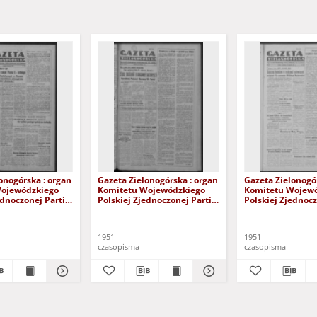
onogórska : organ
Gazeta Zielonogórska : organ
Gazeta Zielonogó
Wojewódzkiego
Komitetu Wojewódzkiego
Komitetu Wojew
ednoczonej Partii
Polskiej Zjednoczonej Partii
Polskiej Zjednocz
 R. IV Nr 179 (30
Robotniczej R. IV Nr 173 (24
Robotniczej R. IV
1). - Wyd. ABC
czerwca 1951). - Wyd. ABC
listopada 1951)
1951
1951
czasopisma
czasopisma