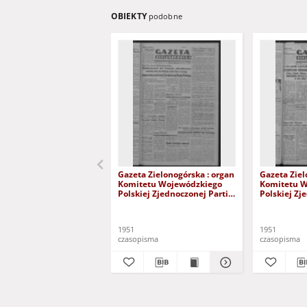
OBIEKTY
podobne
Gazeta Zielonogórska : organ
Gazeta Ziel
Komitetu Wojewódzkiego
Komitetu 
Polskiej Zjednoczonej Partii
Polskiej Zj
Robotniczej R. IV Nr 102 (14
Robotniczej
kwietnia 1951). - Wyd. ABCD
czerwca 195
1951
1951
czasopisma
czasopisma