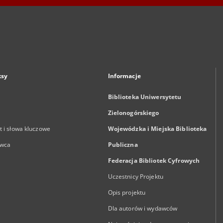
ksy
Informacje
Biblioteka Uniwersytetu
Zielonogórskiego
 i słowa kluczowe
Wojewódzka i Miejska Biblioteka
wca
Publiczna
Federacja Bibliotek Cyfrowych
Uczestnicy Projektu
Opis projektu
Dla autorów i wydawców