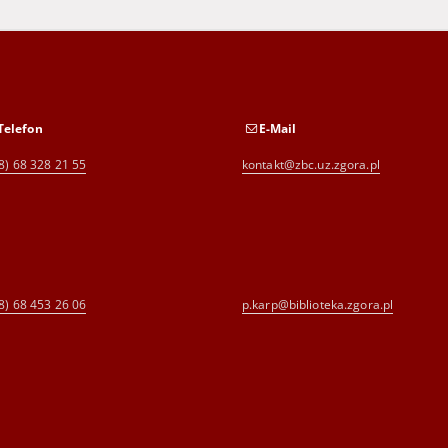
Telefon
E-Mail
8) 68 328 21 55
kontakt@zbc.uz.zgora.pl
8) 68 453 26 06
p.karp@biblioteka.zgora.pl