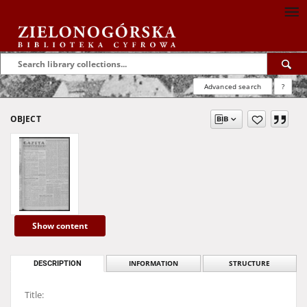
Advanced search
?
OBJECT
Show content
DESCRIPTION
INFORMATION
STRUCTURE
Title: