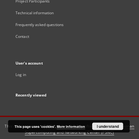
Project Participants
Technical information
Frequently asked questions
Contact
User's account
Log in
Recently viewed
This service runs on
DInGO dLibra 6.3.21
software created by
I understand
Poznan
This page uses 'cookies'.
More information
Supercomputing and Networking Center (PSNC)