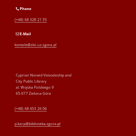
Phone
(+48) 68 328 21 55
E-Mail
kontakt@zbc.uz.zgora.pl
Cyprian Norwid Voivodeship and
City Public Library
al. Wojska Polskiego 9
65-077 Zielona Góra
(+48) 68 453 26 06
p.karp@biblioteka.zgora.pl