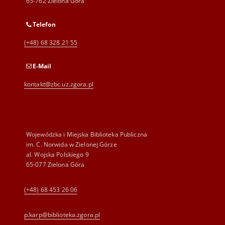
65-762 Zielona Góra
Telefon
(+48) 68 328 21 55
E-Mail
kontakt@zbc.uz.zgora.pl
Wojewódzka i Miejska Biblioteka Publiczna
im. C. Norwida w Zielonej Górze
al. Wojska Polskiego 9
65-077 Zielona Góra
(+48) 68 453 26 06
p.karp@biblioteka.zgora.pl