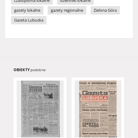
czasopisma lokalne
dzienniki lokalne
gazety lokalne
gazety regionalne
Zielona Góra
Gazeta Lubuska
OBIEKTY
podobne