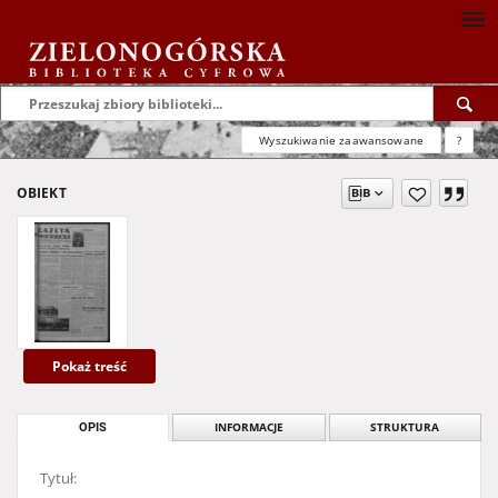
Wyszukiwanie zaawansowane
?
OBIEKT
Pokaż treść
OPIS
INFORMACJE
STRUKTURA
Tytuł: