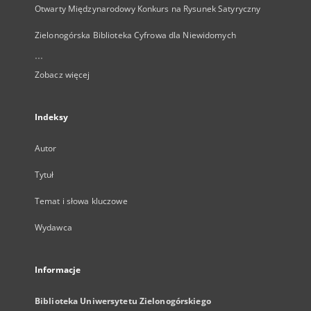
Otwarty Międzynarodowy Konkurs na Rysunek Satyryczny
Zielonogórska Biblioteka Cyfrowa dla Niewidomych
...
Zobacz więcej
Indeksy
Autor
Tytuł
Temat i słowa kluczowe
Wydawca
Informacje
Biblioteka Uniwersytetu Zielonogórskiego