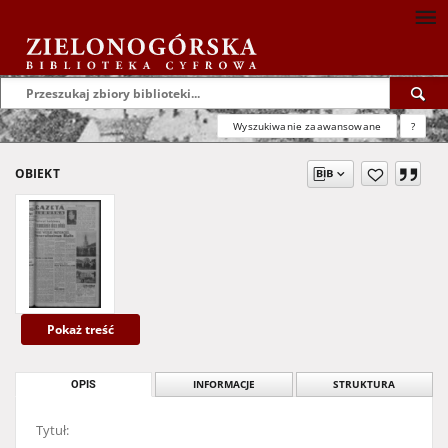
Wyszukiwanie zaawansowane
?
OBIEKT
Pokaż treść
OPIS
INFORMACJE
STRUKTURA
Tytuł: