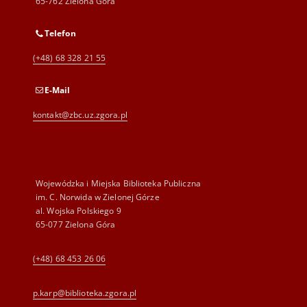
65-762 Zielona Góra
Telefon
(+48) 68 328 21 55
E-Mail
kontakt@zbc.uz.zgora.pl
Wojewódzka i Miejska Biblioteka Publiczna
im. C. Norwida w Zielonej Górze
al. Wojska Polskiego 9
65-077 Zielona Góra
(+48) 68 453 26 06
p.karp@biblioteka.zgora.pl