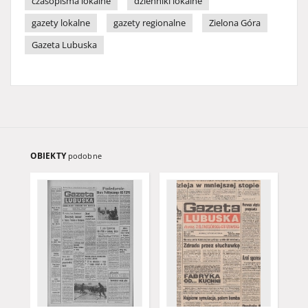
czasopisma lokalne
dzienniki lokalne
gazety lokalne
gazety regionalne
Zielona Góra
Gazeta Lubuska
OBIEKTY
podobne