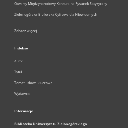
Otwarty Międzynarodowy Konkurs na Rysunek Satyryczny
Zielonogórska Biblioteka Cyfrowa dla Niewidomych
...
Zobacz więcej
Indeksy
Autor
Tytuł
Temat i słowa kluczowe
Wydawca
Informacje
Biblioteka Uniwersytetu Zielonogórskiego