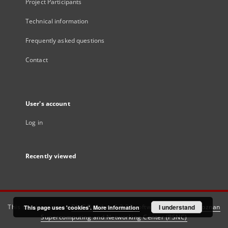
Project Participants
Technical information
Frequently asked questions
Contact
User's account
Log in
Recently viewed
This service runs on
DInGO dLibra 6.3.21
software created by
I understand
Poznan
This page uses 'cookies'.
More information
Supercomputing and Networking Center (PSNC)