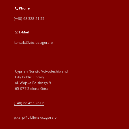
Phone
(+48) 68 328 21 55
E-Mail
kontakt@zbc.uz.zgora.pl
Cyprian Norwid Voivodeship and
City Public Library
al. Wojska Polskiego 9
65-077 Zielona Góra
(+48) 68 453 26 06
p.karp@biblioteka.zgora.pl