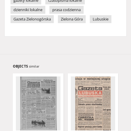
gazety lokalne
czasopisma lokalne
dzienniki lokalne
prasa codzienna
Gazeta Zielonogórska
Zielona Góra
Lubuskie
OBJECTS
similar