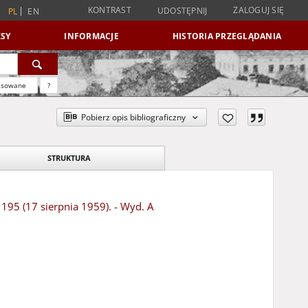
KONTRAST
ZALOGUJ SIĘ
UDOSTĘPNIJ
PL
EN
SY
INFORMACJE
HISTORIA PRZEGLĄDANIA
nsowane
?
Pobierz opis bibliograficzny
STRUKTURA
 195 (17 sierpnia 1959). - Wyd. A