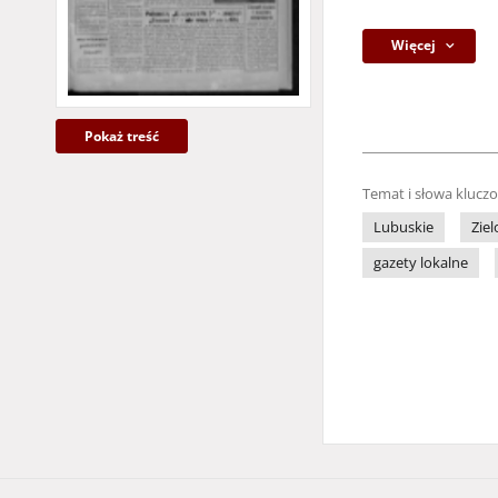
Więcej
Pokaż treść
Temat i słowa klucz
Lubuskie
Zie
gazety lokalne