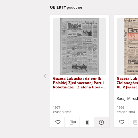
OBIEKTY
podobne
Gazeta Lubuska : dziennik
Gazeta Lub
Polskiej Zjednoczonej Partii
Zielonogór
Robotniczej : Zielona Góra -
XLIV [właśc.
Gorzów R. XXVI Nr 43 (23
marca 1996)
lutego 1977). - Wyd. A
Rataj, Miros
1977
1996
czasopismo
czasopisma