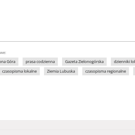
owe:
lona Góra
prasa codzienna
Gazeta Zielonogórska
dzienniki lo
czasopisma lokalne
Ziemia Lubuska
czasopisma regionalne