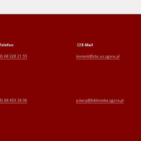
Telefon
E-Mail
8) 68 328 21 55
kontakt@zbc.uz.zgora.pl
8) 68 453 26 06
p.karp@biblioteka.zgora.pl