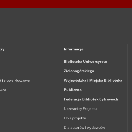
ksy
Informacje
Biblioteka Uniwersytetu
Zielonogórskiego
 i słowa kluczowe
Wojewódzka i Miejska Biblioteka
wca
Publiczna
Federacja Bibliotek Cyfrowych
Uczestnicy Projektu
Opis projektu
Dla autorów i wydawców