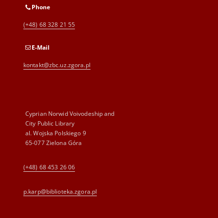
Phone
(+48) 68 328 21 55
E-Mail
kontakt@zbc.uz.zgora.pl
Cyprian Norwid Voivodeship and
City Public Library
al. Wojska Polskiego 9
65-077 Zielona Góra
(+48) 68 453 26 06
p.karp@biblioteka.zgora.pl