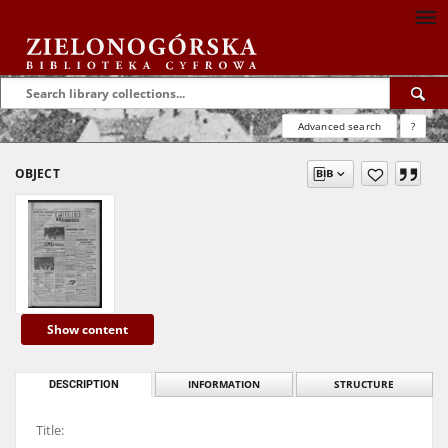
Advanced search
?
OBJECT
Show content
DESCRIPTION
INFORMATION
STRUCTURE
Title: