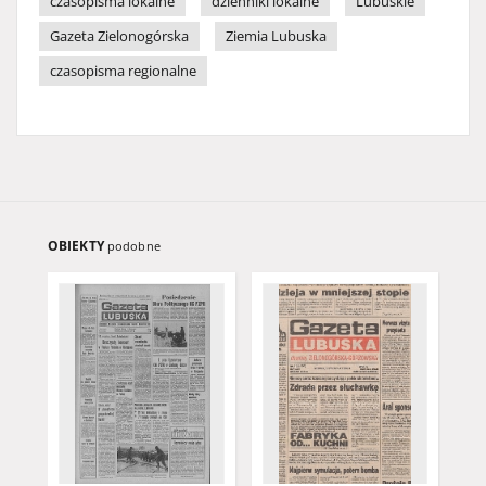
czasopisma lokalne
dzienniki lokalne
Lubuskie
Gazeta Zielonogórska
Ziemia Lubuska
czasopisma regionalne
OBIEKTY
podobne