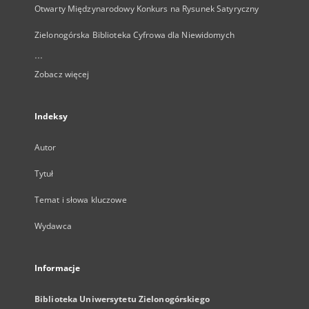
Otwarty Międzynarodowy Konkurs na Rysunek Satyryczny
Zielonogórska Biblioteka Cyfrowa dla Niewidomych
...
Zobacz więcej
Indeksy
Autor
Tytuł
Temat i słowa kluczowe
Wydawca
Informacje
Biblioteka Uniwersytetu Zielonogórskiego