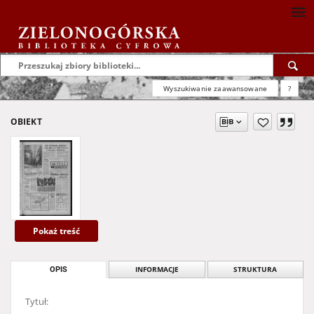
Wyszukiwanie zaawansowane
?
OBIEKT
Pokaż treść
OPIS
INFORMACJE
STRUKTURA
Tytuł: