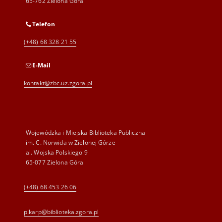
65-762 Zielona Góra
Telefon
(+48) 68 328 21 55
E-Mail
kontakt@zbc.uz.zgora.pl
Wojewódzka i Miejska Biblioteka Publiczna
im. C. Norwida w Zielonej Górze
al. Wojska Polskiego 9
65-077 Zielona Góra
(+48) 68 453 26 06
p.karp@biblioteka.zgora.pl