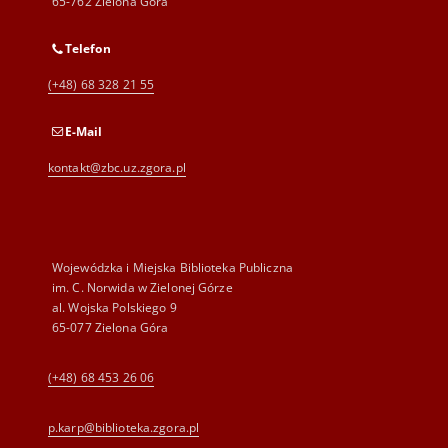
65-762 Zielona Góra
Telefon
(+48) 68 328 21 55
E-Mail
kontakt@zbc.uz.zgora.pl
Wojewódzka i Miejska Biblioteka Publiczna
im. C. Norwida w Zielonej Górze
al. Wojska Polskiego 9
65-077 Zielona Góra
(+48) 68 453 26 06
p.karp@biblioteka.zgora.pl