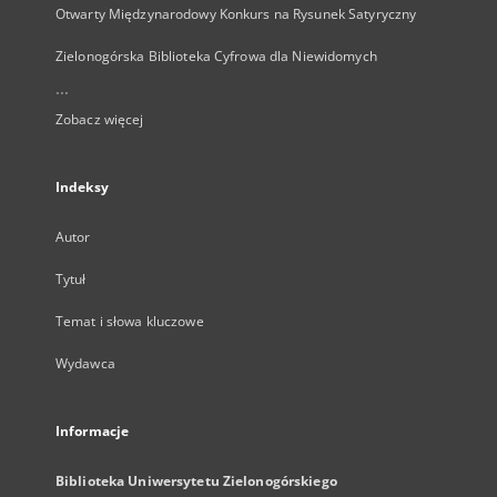
Otwarty Międzynarodowy Konkurs na Rysunek Satyryczny
Zielonogórska Biblioteka Cyfrowa dla Niewidomych
...
Zobacz więcej
Indeksy
Autor
Tytuł
Temat i słowa kluczowe
Wydawca
Informacje
Biblioteka Uniwersytetu Zielonogórskiego