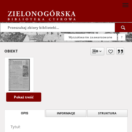
Wyszukiwanie zaawansowane
?
OBIEKT
Pokaż treść
OPIS
INFORMACJE
STRUKTURA
Tytuł: