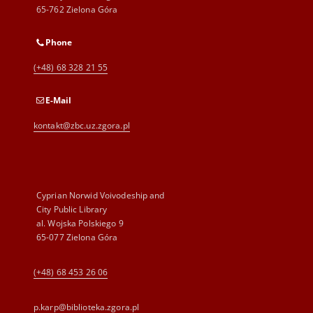
65-762 Zielona Góra
Phone
(+48) 68 328 21 55
E-Mail
kontakt@zbc.uz.zgora.pl
Cyprian Norwid Voivodeship and
City Public Library
al. Wojska Polskiego 9
65-077 Zielona Góra
(+48) 68 453 26 06
p.karp@biblioteka.zgora.pl