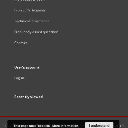
Project Participants
Technical information
Frequently asked questions
Contact
User's account
Log in
Recently viewed
This service runs on
DInGO dLibra 6.3.21
software created by
I understand
Poznan
This page uses 'cookies'.
More information