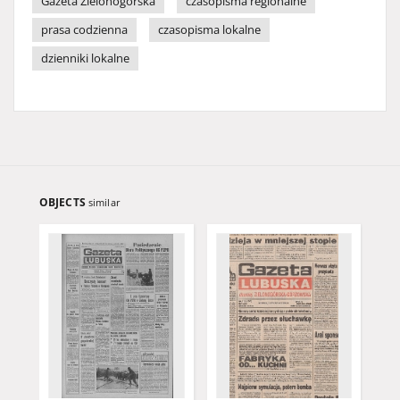
Gazeta Zielonogórska
czasopisma regionalne
prasa codzienna
czasopisma lokalne
dzienniki lokalne
OBJECTS
similar