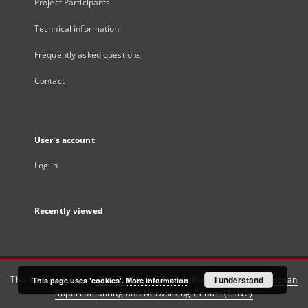
Project Participants
Technical information
Frequently asked questions
Contact
User's account
Log in
Recently viewed
This service runs on
DInGO dLibra 6.3.21
software created by
I understand
Poznan
This page uses 'cookies'.
More information
Supercomputing and Networking Center (PSNC)