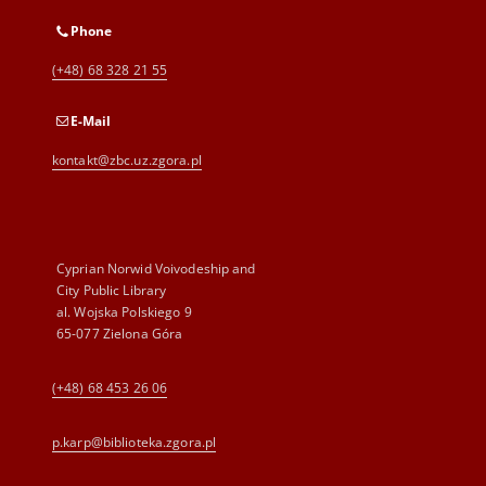
Phone
(+48) 68 328 21 55
E-Mail
kontakt@zbc.uz.zgora.pl
Cyprian Norwid Voivodeship and
City Public Library
al. Wojska Polskiego 9
65-077 Zielona Góra
(+48) 68 453 26 06
p.karp@biblioteka.zgora.pl