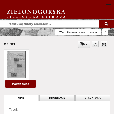
Wyszukiwanie zaawansowane
?
OBIEKT
Pokaż treść
OPIS
INFORMACJE
STRUKTURA
Tytuł: