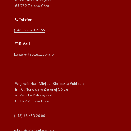
65-762 Zielona Góra
Telefon
(+48) 68 328 21 55
E-Mail
kontakt@zbc.uz.zgora.pl
Wojewódzka i Miejska Biblioteka Publiczna
im. C. Norwida w Zielonej Górze
al. Wojska Polskiego 9
65-077 Zielona Góra
(+48) 68 453 26 06
p.karp@biblioteka.zgora.pl