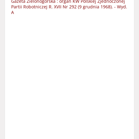
Gazeta Zielonogórska : organ KW Polskiej Zjednoczonej
Partii Robotniczej R. XVII Nr 292 (9 grudnia 1968). - Wyd.
A