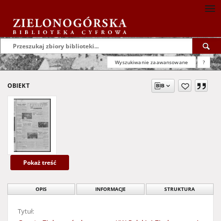
Wyszukiwanie zaawansowane
?
OBIEKT
Pokaż treść
OPIS
INFORMACJE
STRUKTURA
Tytuł: