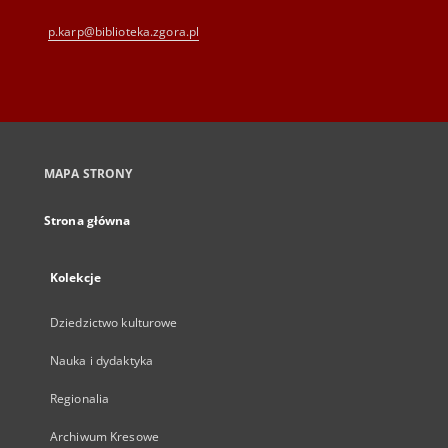
p.karp@biblioteka.zgora.pl
MAPA STRONY
Strona główna
Kolekcje
Dziedzictwo kulturowe
Nauka i dydaktyka
Regionalia
Archiwum Kresowe