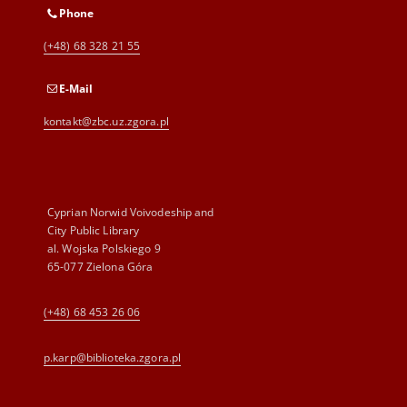
Phone
(+48) 68 328 21 55
E-Mail
kontakt@zbc.uz.zgora.pl
Cyprian Norwid Voivodeship and
City Public Library
al. Wojska Polskiego 9
65-077 Zielona Góra
(+48) 68 453 26 06
p.karp@biblioteka.zgora.pl