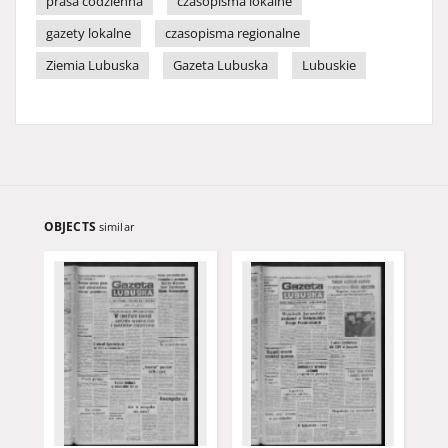
prasa codzienna
czasopisma lokalne
gazety lokalne
czasopisma regionalne
Ziemia Lubuska
Gazeta Lubuska
Lubuskie
OBJECTS
similar