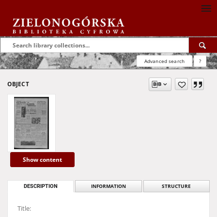
Advanced search
?
OBJECT
Show content
DESCRIPTION
INFORMATION
STRUCTURE
Title: