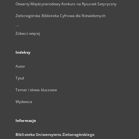
Otwarty Międzynarodowy Konkurs na Rysunek Satyryczny
Zielonogórska Biblioteka Cyfrowa dla Niewidomych
...
Zobacz więcej
Indeksy
Autor
Tytuł
Temat i słowa kluczowe
Wydawca
Informacje
Biblioteka Uniwersytetu Zielonogórskiego