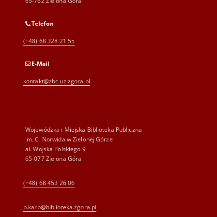
65-762 Zielona Góra
Telefon
(+48) 68 328 21 55
E-Mail
kontakt@zbc.uz.zgora.pl
Wojewódzka i Miejska Biblioteka Publiczna
im. C. Norwida w Zielonej Górze
al. Wojska Polskiego 9
65-077 Zielona Góra
(+48) 68 453 26 06
p.karp@biblioteka.zgora.pl