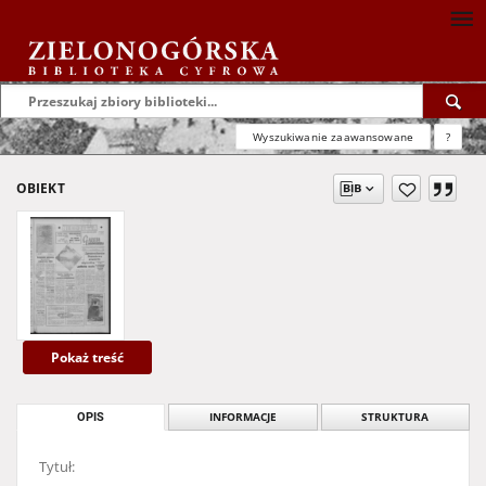
Wyszukiwanie zaawansowane
?
OBIEKT
Pokaż treść
OPIS
INFORMACJE
STRUKTURA
Tytuł: