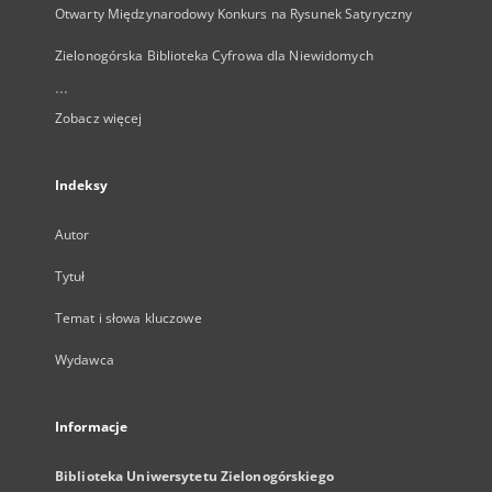
Otwarty Międzynarodowy Konkurs na Rysunek Satyryczny
Zielonogórska Biblioteka Cyfrowa dla Niewidomych
...
Zobacz więcej
Indeksy
Autor
Tytuł
Temat i słowa kluczowe
Wydawca
Informacje
Biblioteka Uniwersytetu Zielonogórskiego