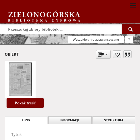
Wyszukiwanie zaawansowane
?
OBIEKT
Pokaż treść
OPIS
INFORMACJE
STRUKTURA
Tytuł: