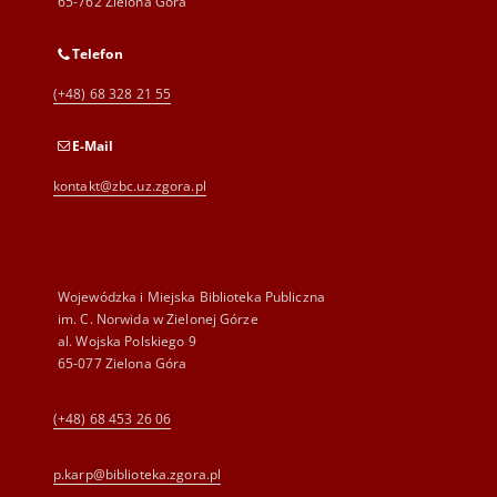
65-762 Zielona Góra
Telefon
(+48) 68 328 21 55
E-Mail
kontakt@zbc.uz.zgora.pl
Wojewódzka i Miejska Biblioteka Publiczna
im. C. Norwida w Zielonej Górze
al. Wojska Polskiego 9
65-077 Zielona Góra
(+48) 68 453 26 06
p.karp@biblioteka.zgora.pl