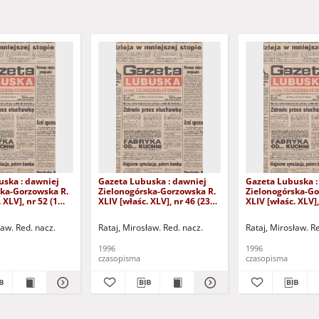
uska : dawniej
Gazeta Lubuska : dawniej
Gazeta Lubuska :
ska-Gorzowska R.
Zielonogórska-Gorzowska R.
Zielonogórska-Go
 XLV], nr 52 (1
XLIV [właśc. XLV], nr 46 (23
XLIV [właśc. XLV],
. - Wyd. 1
lutego 1996). - Wyd. 1
lutego 1996). - W
ław. Red. nacz.
Rataj, Mirosław. Red. nacz.
Rataj, Mirosław. R
1996
1996
czasopisma
czasopisma