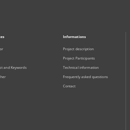
xes
Informations
or
Project description
Project Participants
ct and Keywords
Technical information
sher
Frequently asked questions
Contact