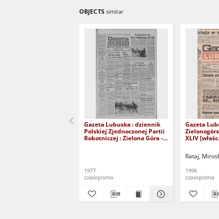
OBJECTS
similar
Gazeta Lubuska : dziennik
Gazeta Lub
Polskiej Zjednoczonej Partii
Zielonogór
Robotniczej : Zielona Góra -
XLIV [właśc.
Gorzów R. XXVI Nr 43 (23
marca 1996)
lutego 1977). - Wyd. A
Rataj, Miros
1977
1996
czasopismo
czasopisma