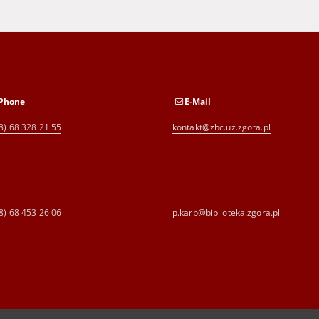
Phone
E-Mail
8) 68 328 21 55
kontakt@zbc.uz.zgora.pl
8) 68 453 26 06
p.karp@biblioteka.zgora.pl