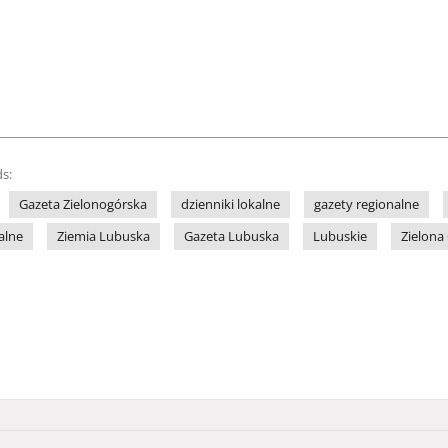
s:
Gazeta Zielonogórska
dzienniki lokalne
gazety regionalne
alne
Ziemia Lubuska
Gazeta Lubuska
Lubuskie
Zielona