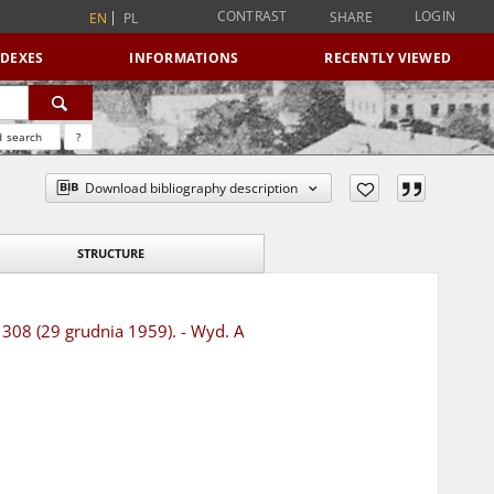
CONTRAST
LOGIN
SHARE
EN
PL
NDEXES
INFORMATIONS
RECENTLY VIEWED
 search
?
Download bibliography description
STRUCTURE
r 308 (29 grudnia 1959). - Wyd. A