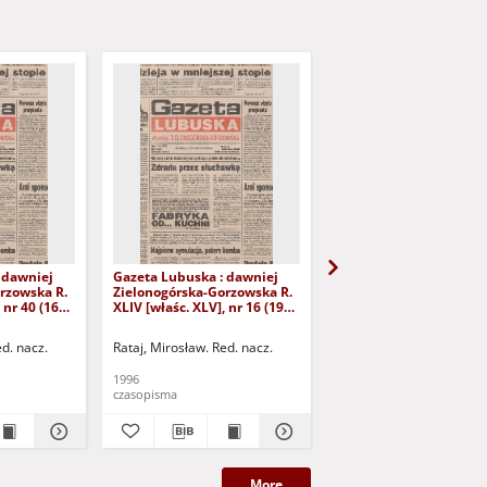
 dawniej
Gazeta Lubuska : dawniej
Gazeta Lubuska : dawn
rzowska R.
Zielonogórska-Gorzowska R.
Zielonogórska-Gorzows
 nr 40 (16
XLIV [właśc. XLV], nr 16 (19
XLI [właśc. XLII], nr 281
yd. 1
stycznia 1996). - Wyd. 1
grudnia 1993). - Wyd 1
ed. nacz.
Rataj, Mirosław. Red. nacz.
Rataj, Mirosław. Red. nac
1996
1993
czasopisma
czasopisma
More