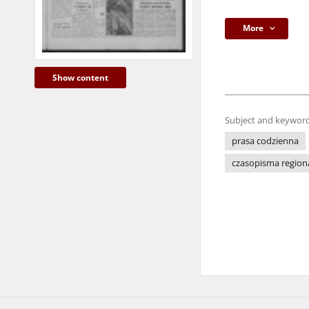
More
Show content
Subject and keyword
prasa codzienna
czasopisma region