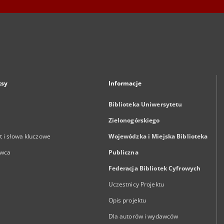
ksy
Informacje
Biblioteka Uniwersytetu
Zielonogórskiego
 i słowa kluczowe
Wojewódzka i Miejska Biblioteka
wca
Publiczna
Federacja Bibliotek Cyfrowych
Uczestnicy Projektu
Opis projektu
Dla autorów i wydawców