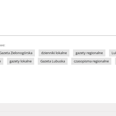
owe:
Gazeta Zielonogórska
dzienniki lokalne
gazety regionalne
Lu
e
gazety lokalne
Gazeta Lubuska
czasopisma regionalne