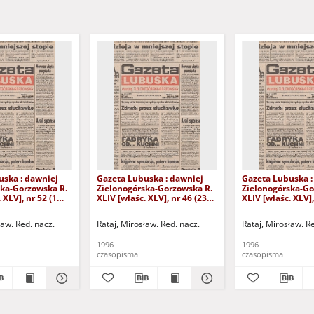
uska : dawniej
Gazeta Lubuska : dawniej
Gazeta Lubuska :
ska-Gorzowska R.
Zielonogórska-Gorzowska R.
Zielonogórska-Go
 XLV], nr 52 (1
XLIV [właśc. XLV], nr 46 (23
XLIV [właśc. XLV],
. - Wyd. 1
lutego 1996). - Wyd. 1
lutego 1996). - W
ław. Red. nacz.
Rataj, Mirosław. Red. nacz.
Rataj, Mirosław. R
1996
1996
czasopisma
czasopisma