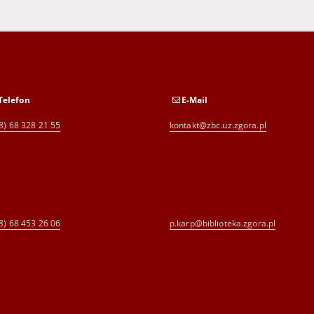
Telefon
E-Mail
8) 68 328 21 55
kontakt@zbc.uz.zgora.pl
8) 68 453 26 06
p.karp@biblioteka.zgora.pl