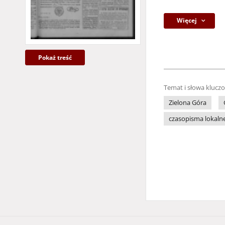
Więcej
Pokaż treść
Temat i słowa klucz
Zielona Góra
czasopisma lokaln