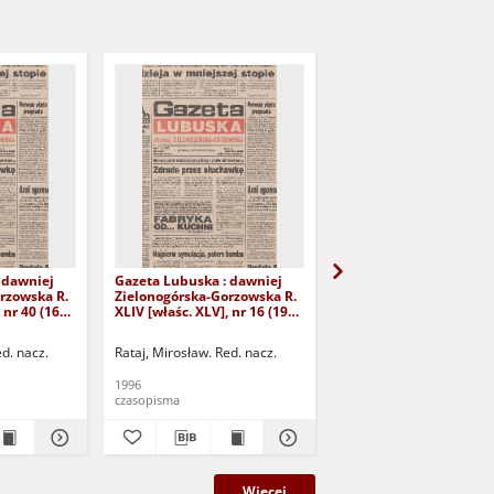
 dawniej
Gazeta Lubuska : dawniej
Gazeta Lubuska : dawn
rzowska R.
Zielonogórska-Gorzowska R.
Zielonogórska-Gorzows
 nr 40 (16
XLIV [właśc. XLV], nr 16 (19
XLI [właśc. XLII], nr 281
yd. 1
stycznia 1996). - Wyd. 1
grudnia 1993). - Wyd 1
ed. nacz.
Rataj, Mirosław. Red. nacz.
Rataj, Mirosław. Red. nac
1996
1993
czasopisma
czasopisma
Więcej