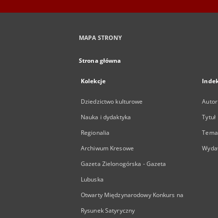
MAPA STRONY
Strona główna
Kolekcje
Inde
Dziedzictwo kulturowe
Autor
Nauka i dydaktyka
Tytuł
Regionalia
Temat
Archiwum Kresowe
Wyda
Gazeta Zielonogórska - Gazeta
Lubuska
Otwarty Międzynarodowy Konkurs na
Rysunek Satyryczny