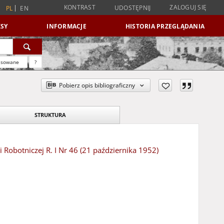
KONTRAST
ZALOGUJ SIĘ
UDOSTĘPNIJ
PL
EN
SY
INFORMACJE
HISTORIA PRZEGLĄDANIA
nsowane
?
Pobierz opis bibliograficzny
STRUKTURA
 Robotniczej R. I Nr 46 (21 października 1952)