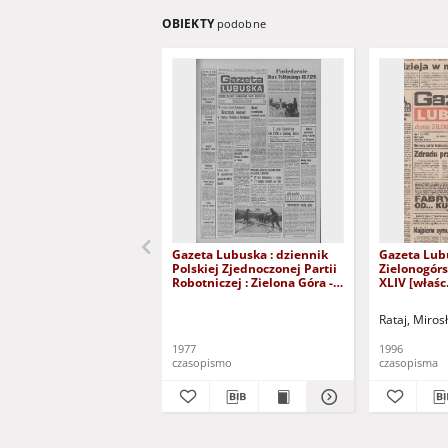
OBIEKTY
podobne
Gazeta Lubuska : dziennik
Gazeta Lub
Polskiej Zjednoczonej Partii
Zielonogór
Robotniczej : Zielona Góra -
XLIV [właśc.
Gorzów R. XXVI Nr 43 (23
marca 1996)
lutego 1977). - Wyd. A
Rataj, Miros
1977
1996
czasopismo
czasopisma