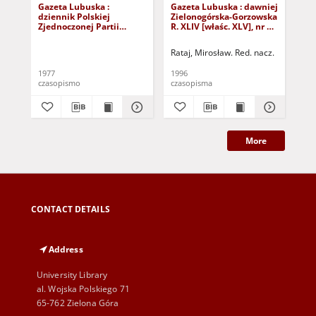
Gazeta Lubuska :
Gazeta Lubuska : dawniej
Gaz
dziennik Polskiej
Zielonogórska-Gorzowska
Zi
Zjednoczonej Partii
R. XLIV [właśc. XLV], nr 52
R. 
Robotniczej : Zielona
(1 marca 1996). - Wyd. 1
(23
Góra - Gorzów R. XXVI Nr
Rataj, Mirosław. Red. nacz.
Rat
43 (23 lutego 1977). -
Wyd. A
1977
1996
199
czasopismo
czasopisma
cza
More
CONTACT DETAILS
Address
University Library
al. Wojska Polskiego 71
65-762 Zielona Góra