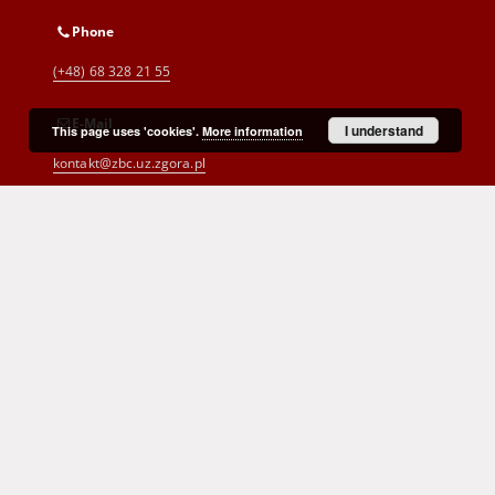
Phone
(+48) 68 328 21 55
E-Mail
I understand
This page uses 'cookies'.
More information
kontakt@zbc.uz.zgora.pl
Cyprian Norwid Voivodeship and
City Public Library
al. Wojska Polskiego 9
65-077 Zielona Góra
(+48) 68 453 26 06
p.karp@biblioteka.zgora.pl