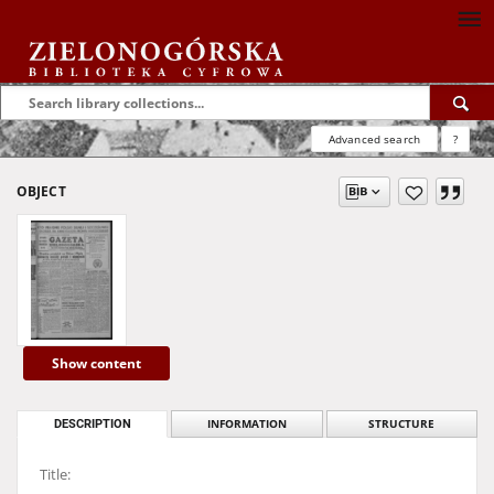
Advanced search
?
OBJECT
Show content
DESCRIPTION
INFORMATION
STRUCTURE
Title: