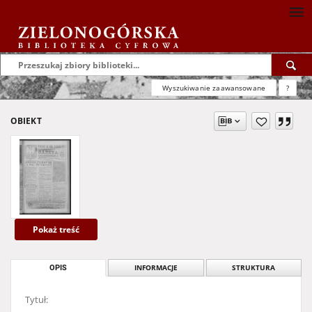
Wyszukiwanie zaawansowane
?
OBIEKT
Pokaż treść
OPIS
INFORMACJE
STRUKTURA
Tytuł: