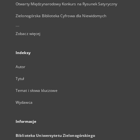
Otwarty Międzynarodowy Konkurs na Rysunek Satyryczny
Zielonogórska Biblioteka Cyfrowa dla Niewidomych
...
Zobacz więcej
Indeksy
Autor
Tytuł
Temat i słowa kluczowe
Wydawca
Informacje
Biblioteka Uniwersytetu Zielonogórskiego