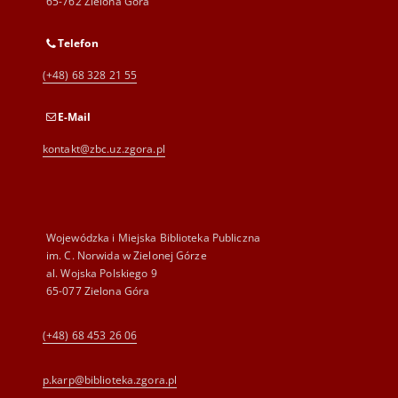
65-762 Zielona Góra
Telefon
(+48) 68 328 21 55
E-Mail
kontakt@zbc.uz.zgora.pl
Wojewódzka i Miejska Biblioteka Publiczna
im. C. Norwida w Zielonej Górze
al. Wojska Polskiego 9
65-077 Zielona Góra
(+48) 68 453 26 06
p.karp@biblioteka.zgora.pl