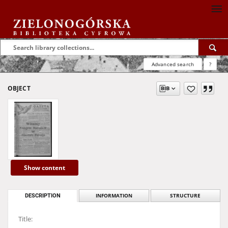
Advanced search
?
OBJECT
Show content
DESCRIPTION
INFORMATION
STRUCTURE
Title: