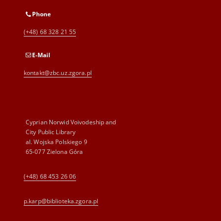
Phone
(+48) 68 328 21 55
E-Mail
kontakt@zbc.uz.zgora.pl
Cyprian Norwid Voivodeship and
City Public Library
al. Wojska Polskiego 9
65-077 Zielona Góra
(+48) 68 453 26 06
p.karp@biblioteka.zgora.pl