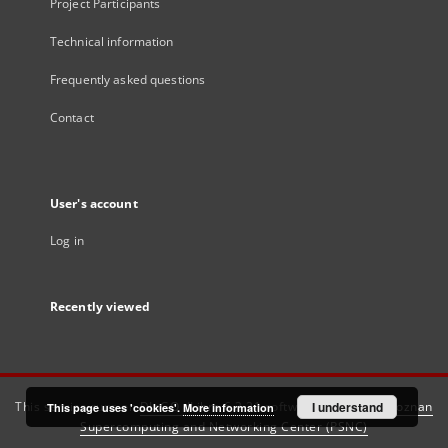
Project Participants
Technical information
Frequently asked questions
Contact
User's account
Log in
Recently viewed
This service runs on
DInGO dLibra 6.3.21
software created by
I understand
Poznan
This page uses 'cookies'.
More information
Supercomputing and Networking Center (PSNC)