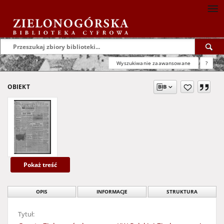
Wyszukiwanie zaawansowane
?
OBIEKT
Pokaż treść
OPIS
INFORMACJE
STRUKTURA
Tytuł: