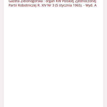
Gazeta Zielonogórska : organ KW Polskiej Zjednoczonej
Partii Robotniczej R. XIV Nr 3 (5 stycznia 1965). - Wyd. A