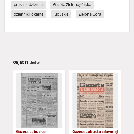
prasa codzienna
Gazeta Zielonogórska
dzienniki lokalne
lubuskie
Zielona Góra
OBJECTS
similar
Gazeta Lubuska :
Gazeta Lubuska : dawniej
Gaz