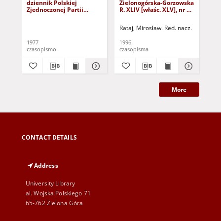
dziennik Polskiej
Zielonogórska-Gorzowska
Zi
Zjednoczonej Partii
R. XLIV [właśc. XLV], nr 52
R. 
Robotniczej : Zielona
(1 marca 1996). - Wyd. 1
(23
Góra - Gorzów R. XXVI Nr
Rataj, Mirosław. Red. nacz.
Rat
43 (23 lutego 1977). -
Wyd. A
1977
1996
199
czasopismo
czasopisma
cza
More
CONTACT DETAILS
Address
University Library
al. Wojska Polskiego 71
65-762 Zielona Góra