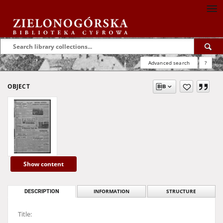
Advanced search
?
OBJECT
Show content
DESCRIPTION
INFORMATION
STRUCTURE
Title: