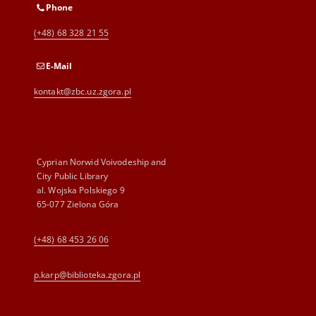
Phone
(+48) 68 328 21 55
E-Mail
kontakt@zbc.uz.zgora.pl
Cyprian Norwid Voivodeship and
City Public Library
al. Wojska Polskiego 9
65-077 Zielona Góra
(+48) 68 453 26 06
p.karp@biblioteka.zgora.pl