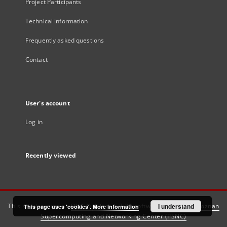
Project Participants
Technical information
Frequently asked questions
Contact
User's account
Log in
Recently viewed
This service runs on
DInGO dLibra 6.3.21
software created by
I understand
Poznan
This page uses 'cookies'.
More information
Supercomputing and Networking Center (PSNC)