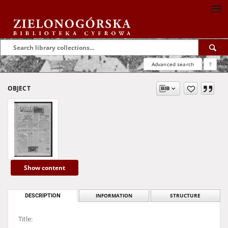
Advanced search
?
OBJECT
Show content
DESCRIPTION
INFORMATION
STRUCTURE
Title: