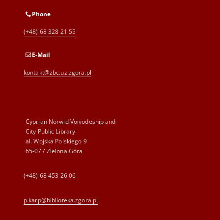
Phone
(+48) 68 328 21 55
E-Mail
kontakt@zbc.uz.zgora.pl
Cyprian Norwid Voivodeship and
City Public Library
al. Wojska Polskiego 9
65-077 Zielona Góra
(+48) 68 453 26 06
p.karp@biblioteka.zgora.pl