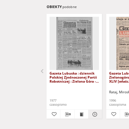
OBIEKTY
podobne
Gazeta Lubuska : dziennik
Gazeta Lub
Polskiej Zjednoczonej Partii
Zielonogór
Robotniczej : Zielona Góra -
XLIV [właśc.
Gorzów R. XXVI Nr 43 (23
marca 1996)
lutego 1977). - Wyd. A
Rataj, Miros
1977
1996
czasopismo
czasopisma