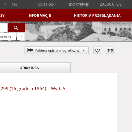
KONTRAST
ZALOGUJ SIĘ
UDOSTĘPNIJ
PL
EN
SY
INFORMACJE
HISTORIA PRZEGLĄDANIA
nsowane
?
Pobierz opis bibliograficzny
STRUKTURA
r 299 (16 grudnia 1964). - Wyd. A