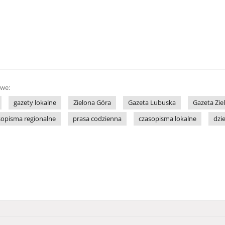
owe:
gazety lokalne
Zielona Góra
Gazeta Lubuska
Gazeta Zie
sopisma regionalne
prasa codzienna
czasopisma lokalne
dzi