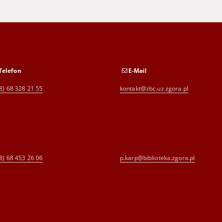
Telefon
E-Mail
8) 68 328 21 55
kontakt@zbc.uz.zgora.pl
8) 68 453 26 06
p.karp@biblioteka.zgora.pl