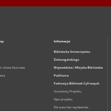
ksy
Informacje
Biblioteka Uniwersytetu
Zielonogórskiego
 i słowa kluczowe
Wojewódzka i Miejska Biblioteka
wca
Publiczna
Federacja Bibliotek Cyfrowych
Uczestnicy Projektu
Opis projektu
Dla autorów i wydawców