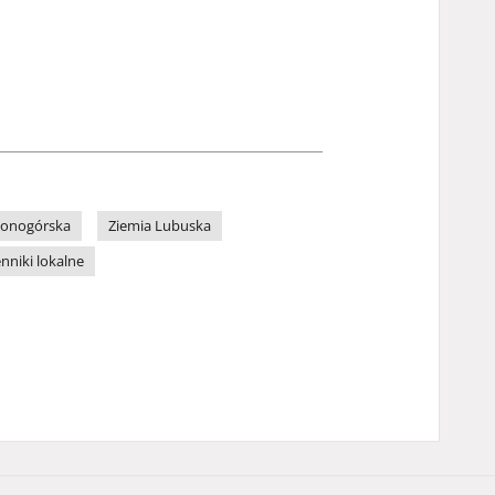
lonogórska
Ziemia Lubuska
enniki lokalne