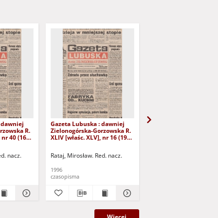
 dawniej
Gazeta Lubuska : dawniej
Gazeta Lubuska : dawn
rzowska R.
Zielonogórska-Gorzowska R.
Zielonogórska-Gorzows
 nr 40 (16
XLIV [właśc. XLV], nr 16 (19
XLI [właśc. XLII], nr 281
yd. 1
stycznia 1996). - Wyd. 1
grudnia 1993). - Wyd 1
ed. nacz.
Rataj, Mirosław. Red. nacz.
Rataj, Mirosław. Red. nac
1996
1993
czasopisma
czasopisma
Więcej