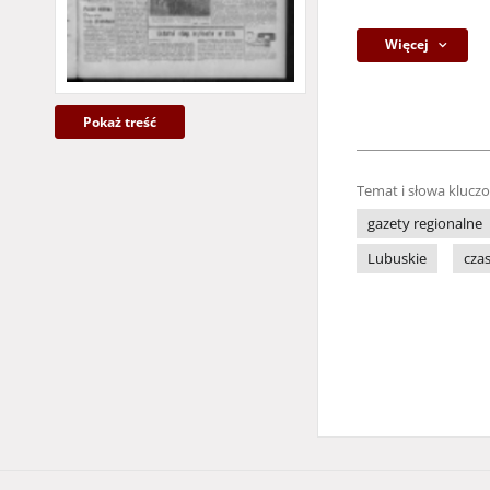
Więcej
Pokaż treść
Temat i słowa klucz
gazety regionalne
Lubuskie
cza