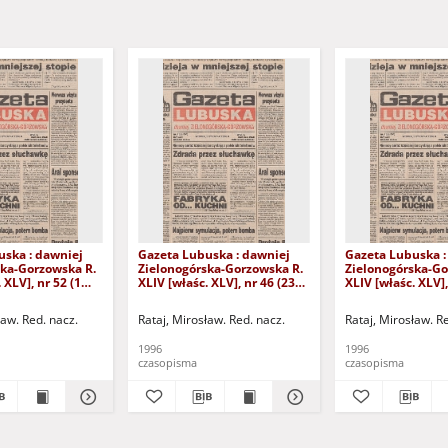
uska : dawniej
Gazeta Lubuska : dawniej
Gazeta Lubuska :
ska-Gorzowska R.
Zielonogórska-Gorzowska R.
Zielonogórska-Go
 XLV], nr 52 (1
XLIV [właśc. XLV], nr 46 (23
XLIV [właśc. XLV],
. - Wyd. 1
lutego 1996). - Wyd. 1
lutego 1996). - W
ław. Red. nacz.
Rataj, Mirosław. Red. nacz.
Rataj, Mirosław. R
1996
1996
czasopisma
czasopisma