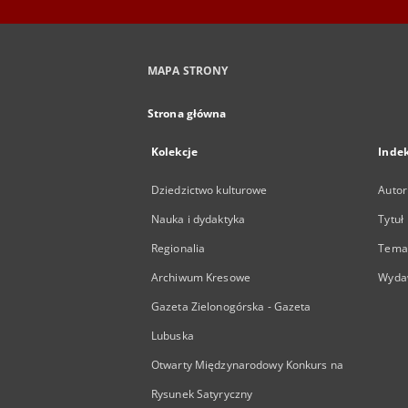
MAPA STRONY
Strona główna
Kolekcje
Inde
Dziedzictwo kulturowe
Autor
Nauka i dydaktyka
Tytuł
Regionalia
Temat
Archiwum Kresowe
Wyda
Gazeta Zielonogórska - Gazeta
Lubuska
Otwarty Międzynarodowy Konkurs na
Rysunek Satyryczny