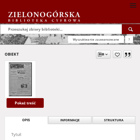
Wyszukiwanie zaawansowane
?
OBIEKT
Pokaż treść
OPIS
INFORMACJE
STRUKTURA
Tytuł: