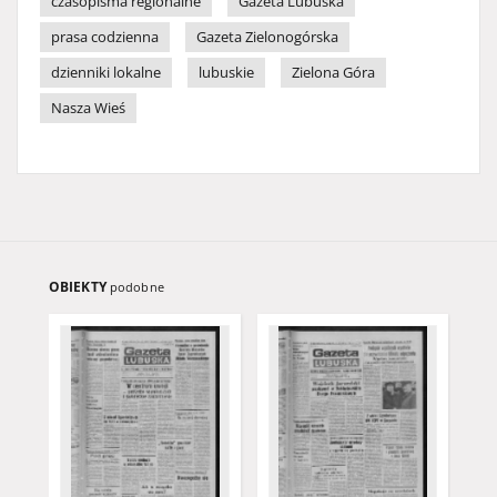
czasopisma regionalne
Gazeta Lubuska
prasa codzienna
Gazeta Zielonogórska
dzienniki lokalne
lubuskie
Zielona Góra
Nasza Wieś
OBIEKTY
podobne