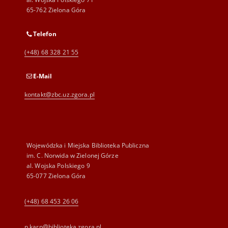
65-762 Zielona Góra
Telefon
(+48) 68 328 21 55
E-Mail
kontakt@zbc.uz.zgora.pl
Wojewódzka i Miejska Biblioteka Publiczna
im. C. Norwida w Zielonej Górze
al. Wojska Polskiego 9
65-077 Zielona Góra
(+48) 68 453 26 06
p.karp@biblioteka.zgora.pl