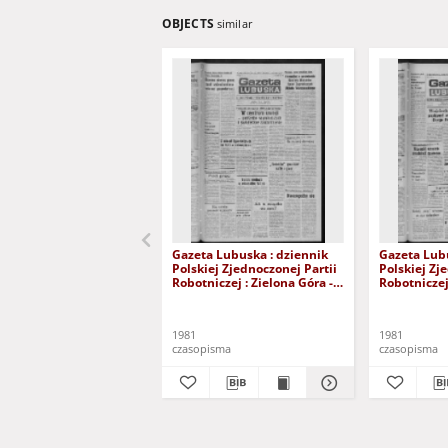
OBJECTS
similar
Gazeta Lubuska : dziennik
Gazeta Lubu
Polskiej Zjednoczonej Partii
Polskiej Zj
Robotniczej : Zielona Góra -
Robotniczej 
Gorzów R. XXIX Nr 241 (3
Gorzów R. X
grudnia 1981). - Wyd. A
listopada 1
1981
1981
czasopisma
czasopisma