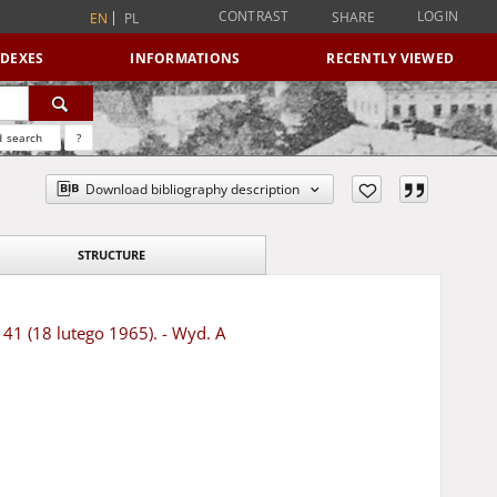
CONTRAST
LOGIN
SHARE
EN
PL
NDEXES
INFORMATIONS
RECENTLY VIEWED
 search
?
Download bibliography description
STRUCTURE
 41 (18 lutego 1965). - Wyd. A