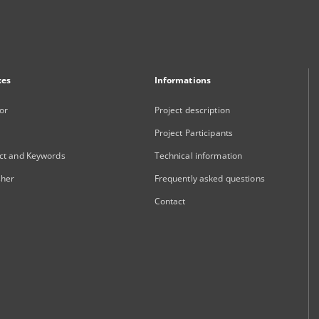
xes
Informations
or
Project description
Project Participants
ct and Keywords
Technical information
sher
Frequently asked questions
Contact