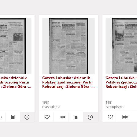
ska : dziennik
Gazeta Lubuska : dziennik
Gazeta Lubuska :
ednoczonej Partii
Polskiej Zjednoczonej Partii
Polskiej Zjednocz
: Zielona Góra -
Robotniczej : Zielona Góra -
Robotniczej : Zie
XIX Nr 236 (26
Gorzów R. XXIX Nr 231 (19
Gorzów R. XXIX N
981). - Wyd. A
listopada 1981). - Wyd. A
listopada 1981). 
1981
1981
czasopisma
czasopisma