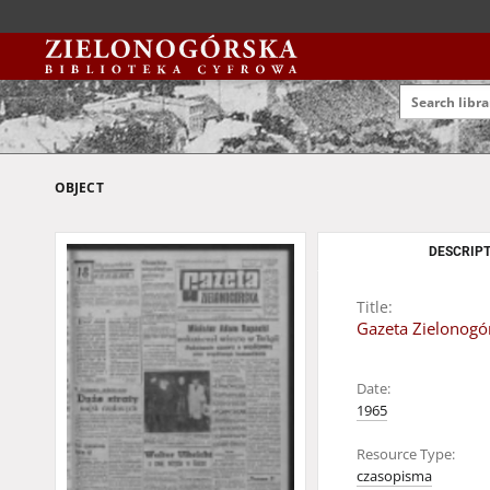
OBJECT
DESCRIPT
Title:
Gazeta Zielonogór
Date:
1965
Resource Type:
czasopisma