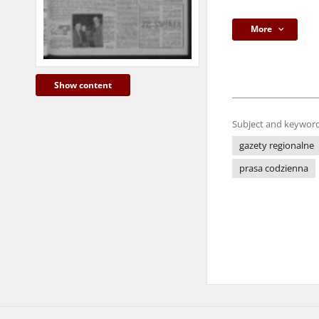
More
Show content
Subject and keyword
gazety regionalne
prasa codzienna