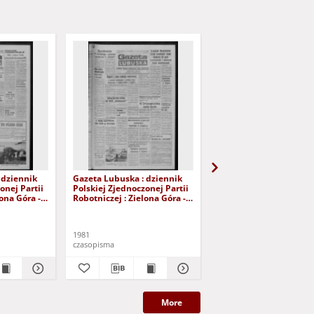
 dziennik
Gazeta Lubuska : dziennik
Gazeta Lubuska : dzie
onej Partii
Polskiej Zjednoczonej Partii
Polskiej Zjednoczonej P
lona Góra -
Robotniczej : Zielona Góra -
Robotniczej : Zielona G
r 226 (12
Gorzów R. XXIX Nr 221 (5
Gorzów R. XXIX Nr 216 
- Wyd. A
listopada 1981). - Wyd. A
października 1981). - W
1981
1981
czasopisma
czasopisma
More