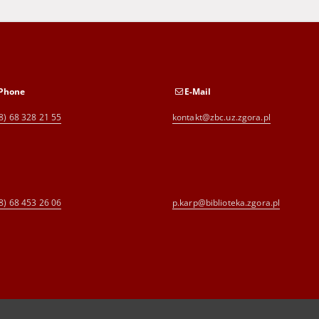
Phone
E-Mail
8) 68 328 21 55
kontakt@zbc.uz.zgora.pl
8) 68 453 26 06
p.karp@biblioteka.zgora.pl